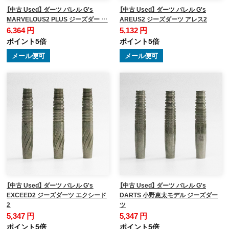
【中古 Used】 ダーツ バレル G's
【中古 Used】 ダーツ バレル G's
MARVELOUS2 PLUS ジーズダー …
AREUS2 ジーズダーツ アレス2
6,364 円
5,132 円
ポイント5倍
ポイント5倍
メール便可
メール便可
【中古 Used】 ダーツ バレル G's
【中古 Used】 ダーツ バレル G's
EXCEED2 ジーズダーツ エクシード
DARTS 小野恵太モデル ジーズダー
2
ツ
5,347 円
5,347 円
ポイント5倍
ポイント5倍