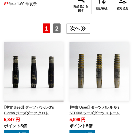
83
件中 1-60 件表示
商品名から
並び替え
絞り込み
探す
1
2
次へ
【中古 Used】 ダーツ バレル G's
【中古 Used】 ダーツ バレル G's
Clotho ジーズダーツ クロト
STORM ジーズダーツ ストーム
5,347 円
5,899 円
ポイント5倍
ポイント5倍