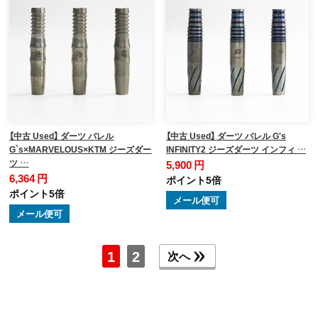
【中古 Used】 ダーツ バレル
【中古 Used】 ダーツ バレル G's
G`s×MARVELOUS×KTM ジーズダー
INFINITY2 ジーズダーツ インフィ …
ツ …
5,900 円
6,364 円
ポイント5倍
ポイント5倍
メール便可
メール便可
1
2
次へ