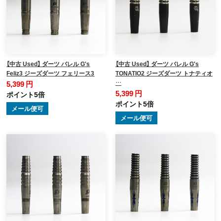
【中古 Used】 ダーツ バレル G's
【中古 Used】 ダーツ バレル G's
Feliz3 ジーズダーツ フェリース3
TONATIO2 ジーズダーツ トナティオ
…
5,399 円
5,399 円
ポイント5倍
ポイント5倍
メール便可
メール便可