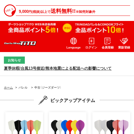
送料無料!!
9,000
円(税抜)以上で
※卸売対象外
Language
ログイン
会員登録
業販登録
お知らせ
夏季休暇/台風13号接近/熊本地震による配送への影響について
ホーム
>
バレル
>
中古（ジーズダーツ）
ピックアップアイテム