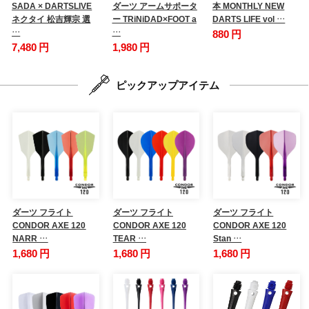
SADA × DARTSLIVE
ダーツ アームサポータ
本 MONTHLY NEW
ネクタイ 松吉輝宗 選
ー TRiNiDAD×FOOT a
DARTS LIFE vol …
…
…
880 円
7,480 円
1,980 円
ピックアップアイテム
ダーツ フライト
ダーツ フライト
ダーツ フライト
CONDOR AXE 120
CONDOR AXE 120
CONDOR AXE 120
NARR …
TEAR …
Stan …
1,680 円
1,680 円
1,680 円