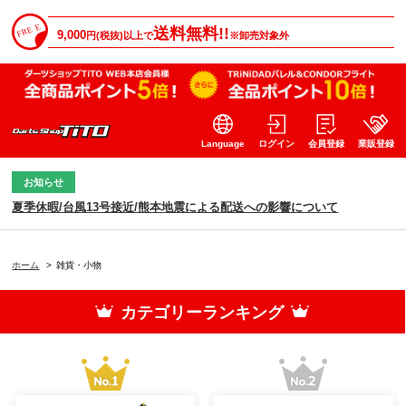
送料無料!!
9,000
円(税抜)以上で
※卸売対象外
Language
ログイン
会員登録
業販登録
お知らせ
夏季休暇/台風13号接近/熊本地震による配送への影響について
ホーム
>
雑貨・小物
カテゴリーランキング