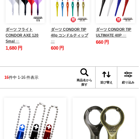
ダーツ フライト
ダーツ CONDOR TIP
ダーツ CONDOR TIP
CONDOR AXE 120
40p コンドルティップ
ULTIMATE 40P …
Smal …
…
660 円
1,680 円
600 円
16
件中 1-16 件表示
商品名から
並び替え
絞り込み
探す