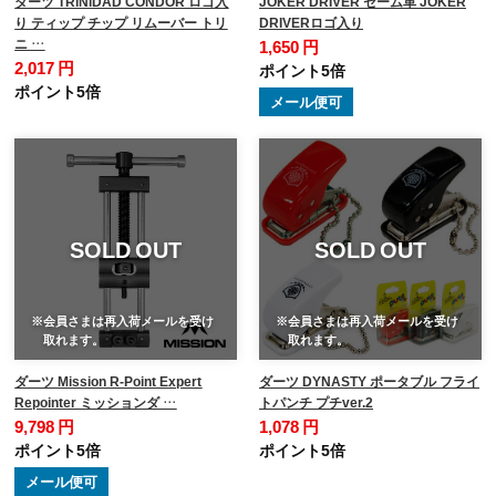
ダーツ TRiNiDAD CONDOR ロゴ入
JOKER DRIVER セーム革 JOKER
り ティップ チップ リムーバー トリ
DRIVERロゴ入り
ニ …
1,650 円
2,017 円
ポイント5倍
ポイント5倍
メール便可
SOLD OUT
SOLD OUT
※会員さまは再入荷メールを受け
※会員さまは再入荷メールを受け
取れます。
取れます。
ダーツ Mission R-Point Expert
ダーツ DYNASTY ポータブル フライ
Repointer ミッションダ …
トパンチ プチver.2
9,798 円
1,078 円
ポイント5倍
ポイント5倍
メール便可