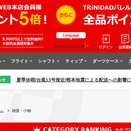
Language
9,900
円以上で送料無料!!
※卸売会員様対象外
Select Language
▼
ログイン
会員登
ル
フライト
シャフト
ティップ
ダーツケース
夏季休暇/台風13号接近/熊本地震による配送への影響
らせ
ム
>
雑貨・小物
カテゴ