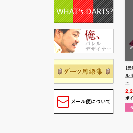
【受
ル 
…
2,
ポイ