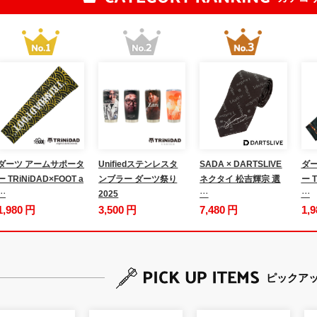
ダーツ アームサポータ
Unifiedステンレスタ
SADA × DARTSLIVE
ダー
ー TRiNiDAD×FOOT a
ンブラー ダーツ祭り
ネクタイ 松吉輝宗 選
ー T
…
2025
…
…
1,980 円
3,500 円
7,480 円
1,
ピックア