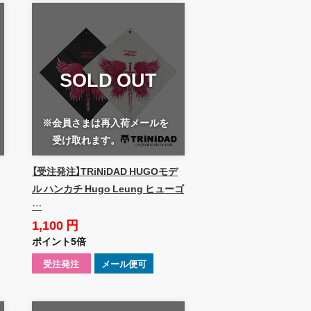
SOLD OUT
※会員さまは再入荷メールを
受け取れます。
【受注発注】TRiNiDAD HUGOモデ
ル ハンカチ Hugo Leung ヒューゴ
…
1,100 円
ポイント5倍
受注発注
メール便可