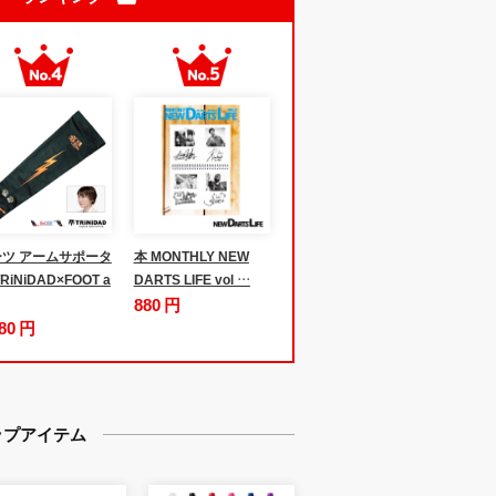
ツ アームサポータ
本 MONTHLY NEW
RiNiDAD×FOOT a
DARTS LIFE vol …
880 円
980 円
ップアイテム