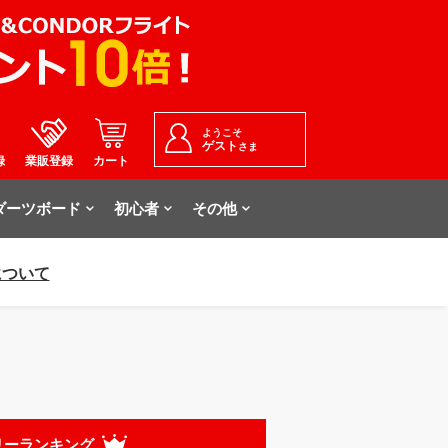
ようこそ
ゲスト
さま
録
業販登録
カート
ダーツボード
初心者
その他
について
リーランキング