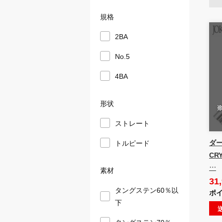
規格
2BA
No.5
4BA
形状
ストレート
ダー
トルピード
CR
…
素材
31
タングステン60％以
ポイ
下
タングステン70％