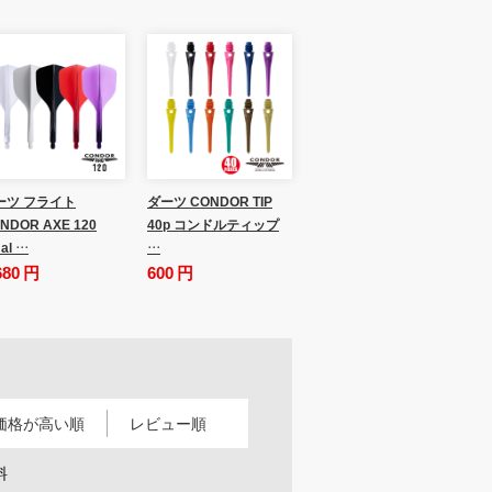
ーツ フライト
ダーツ CONDOR TIP
NDOR AXE 120
40p コンドルティップ
al …
…
680 円
600 円
価格が高い順
レビュー順
料