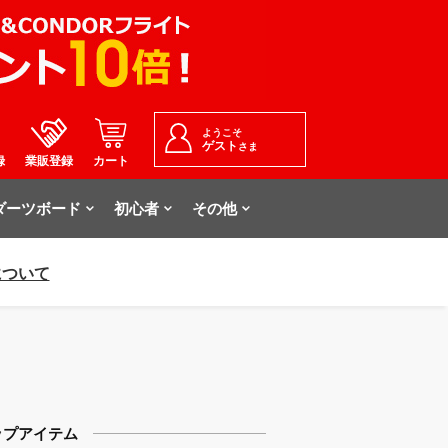
ようこそ
ゲスト
さま
録
業販登録
カート
ダーツボード
初心者
その他
について
ップアイテム