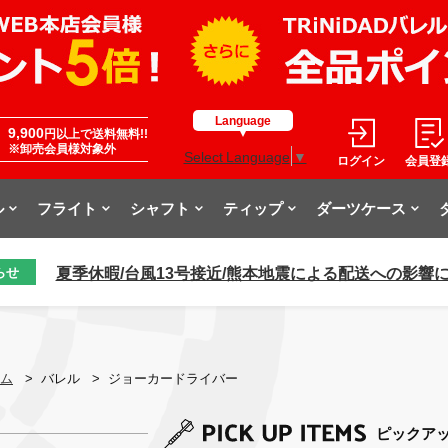
Language
9,900
円以上で送料無料!!
※卸売会員様対象外
Select Language
▼
ログイン
会員登
ル
フライト
シャフト
ティップ
ダーツケース
夏季休暇/台風13号接近/熊本地震による配送への影響
らせ
ム
>
バレル
>
ジョーカードライバー
ピックア