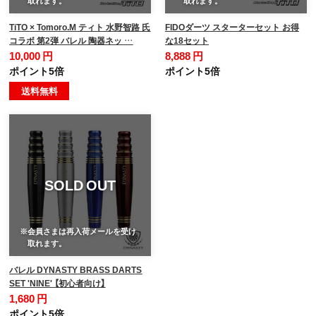
取れます。
取れます。
TiTO × Tomoro.M ティト 水野智路 氏
FIDOダーツ スターターセット お得
コラボ 第2弾 バレル 陶器ネッ …
な18セット
10,000 円
8,888 円
ポイント5倍
ポイント5倍
送料無料
SOLD OUT
※会員さまは再入荷メールを受け
取れます。
バレル DYNASTY BRASS DARTS
SET 'NINE' 【初心者向け】
1,680 円
ポイント5倍