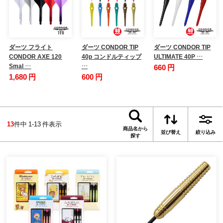
ダーツ フライト
ダーツ CONDOR TIP
ダーツ CONDOR TIP
CONDOR AXE 120
40p コンドルティップ
ULTIMATE 40P …
Smal …
…
660 円
1,680 円
600 円
13
件中 1-13 件表示
商品名から
並び替え
絞り込み
探す