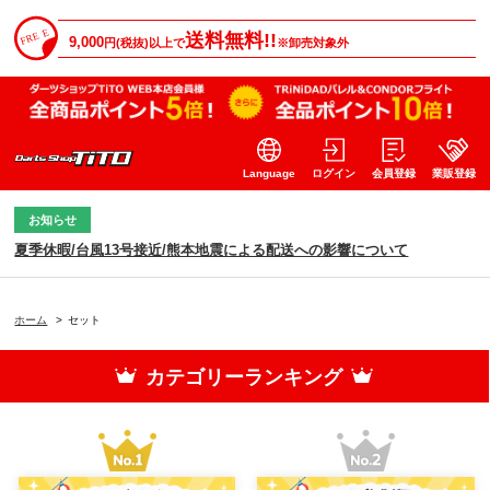
送料無料!!
9,000
円(税抜)以上で
※卸売対象外
Language
ログイン
会員登録
業販登録
お知らせ
夏季休暇/台風13号接近/熊本地震による配送への影響について
ホーム
>
セット
カテゴリーランキング