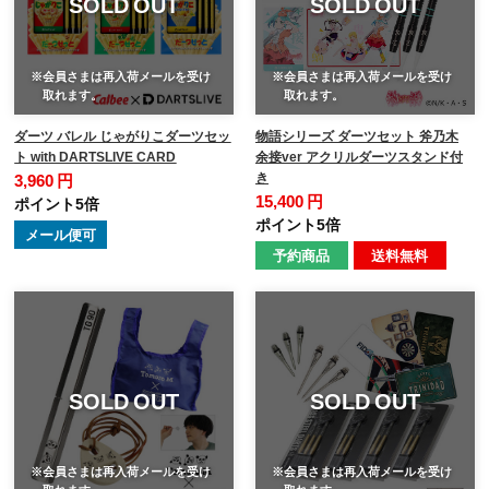
SOLD OUT
SOLD OUT
※会員さまは再入荷メールを受け
※会員さまは再入荷メールを受け
取れます。
取れます。
ダーツ バレル じゃがりこダーツセッ
物語シリーズ ダーツセット 斧乃木
ト with DARTSLIVE CARD
余接ver アクリルダーツスタンド付
き
3,960 円
15,400 円
ポイント5倍
ポイント5倍
メール便可
予約商品
送料無料
SOLD OUT
SOLD OUT
※会員さまは再入荷メールを受け
※会員さまは再入荷メールを受け