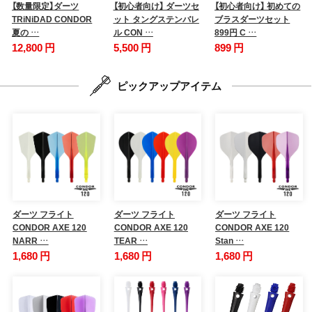
【数量限定】ダーツ
【初心者向け】 ダーツセ
【初心者向け】 初めての
TRiNiDAD CONDOR
ット タングステンバレ
ブラスダーツセット
夏の …
ル CON …
899円 C …
12,800 円
5,500 円
899 円
ピックアップアイテム
ダーツ フライト
ダーツ フライト
ダーツ フライト
CONDOR AXE 120
CONDOR AXE 120
CONDOR AXE 120
NARR …
TEAR …
Stan …
1,680 円
1,680 円
1,680 円