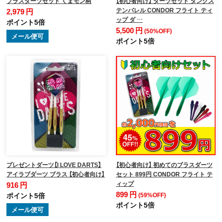
ブラスダーツセット くまモン柄
【初心者向け】 ダーツセット タングス
テンバレル CONDOR フライト ティ
2,979 円
ップ ダ …
ポイント5倍
5,500 円
(50%OFF)
メール便可
ポイント5倍
プレゼントダーツ【I LOVE DARTS】
【初心者向け】 初めてのブラスダーツ
アイラブダーツ ブラス 【初心者向け】
セット 899円 CONDOR フライト テ
ィップ
916 円
899 円
ポイント5倍
(59%OFF)
ポイント5倍
メール便可