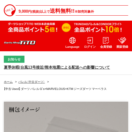
送料無料!!
9,000
円(税抜)以上で
※卸売対象外
Language
ログイン
会員登録
業販登録
お知らせ
夏季休暇/台風13号接近/熊本地震による配送への影響について
ホーム
>
バレル（中古ダーツ）
>
【中古 Used】 ダーツ バレル G`s×MARVELOUS×KTM ジーズダーツ マーベラス