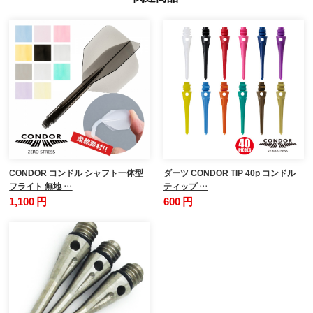
CONDOR コンドル シャフト一体型
ダーツ CONDOR TIP 40p コンドル
フライト 無地 …
ティップ …
1,100 円
600 円