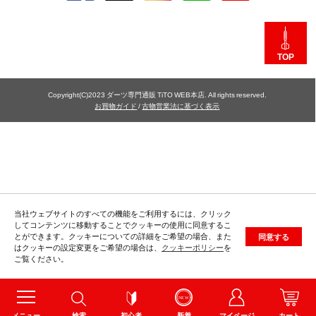
TOP
Copyright(C)2023 ダーツ専門通販 TiTO WEB本店. All rights reserved.
お買物ガイド
/
古物営業法に基づく表示
当社ウェブサイトのすべての機能をご利用するには、クリック
してコンテンツに移動することでクッキーの使用に同意するこ
とができます。クッキーについての詳細をご希望の場合、また
同意する
はクッキーの設定変更をご希望の場合は、
クッキーポリシー
を
ご覧ください。
メニュー
検索
初心者
新着
マイページ
カート