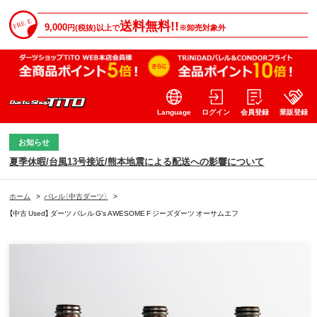
送料無料!!
9,000
円(税抜)以上で
※卸売対象外
Language
ログイン
会員登録
業販登録
お知らせ
夏季休暇/台風13号接近/熊本地震による配送への影響について
ホーム
>
バレル（中古ダーツ）
>
【中古 Used】 ダーツ バレル G's AWESOME F ジーズダーツ オーサムエフ