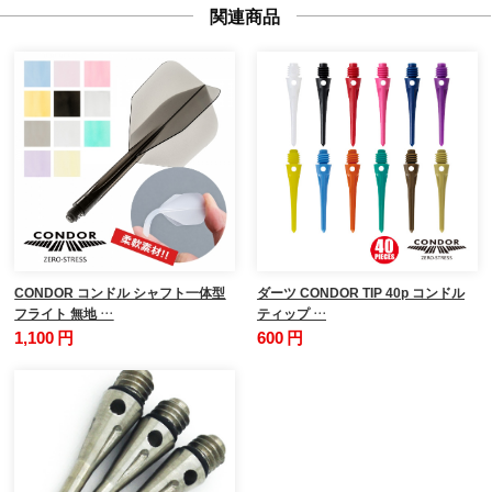
関連商品
CONDOR コンドル シャフト一体型
ダーツ CONDOR TIP 40p コンドル
フライト 無地 …
ティップ …
1,100 円
600 円