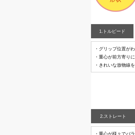
1.トルピード
・グリップ位置がわ
・重心が前方寄りに
・きれいな放物線を
2.ストレート
・重心が様々でバラ