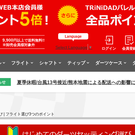
Language
9,900
円以上で送料無料!!
※卸売会員様対象外
Select Language
▼
ログイン
会員登
ル
フライト
シャフト
ティップ
ダーツケース
夏季休暇/台風13号接近/熊本地震による配送への影響
らせ
 | フライト選び3つのポイント