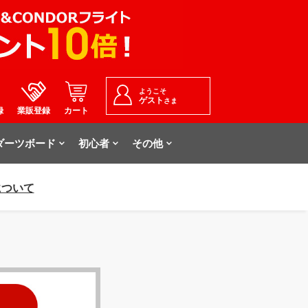
ようこそ
ゲスト
さま
録
業販登録
カート
ダーツボード
初心者
その他
について