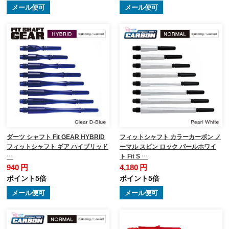
メール便可
メール便可
ダーツ シャフト Fit GEAR HYBRID
フィットシャフト カラーカーボン ノ
フィットシャフト ギア ハイブリッド
ーマル スピン ロック パールホワイ
…
ト Fit S …
940 円
4,180 円
ポイント5倍
ポイント5倍
メール便可
メール便可