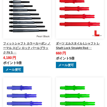
フィットシャフト カラーカーボン ノ
ダーツ エルスタイル Lシャフト L-
ーマル スピン ロック パールブラッ
Shaft Lock Straight Red …
ク Fit S …
660 円
4,180 円
ポイント5倍
ポイント5倍
メール便可
メール便可