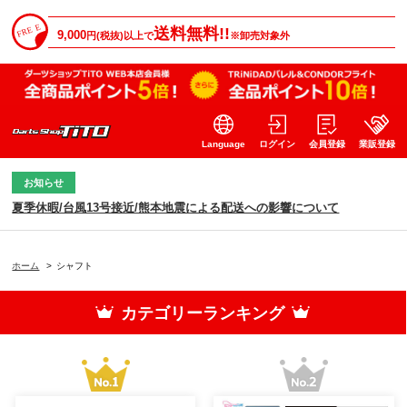
送料無料!!
9,000
円(税抜)以上で
※卸売対象外
Language
ログイン
会員登録
業販登録
お知らせ
夏季休暇/台風13号接近/熊本地震による配送への影響について
ホーム
>
シャフト
カテゴリーランキング