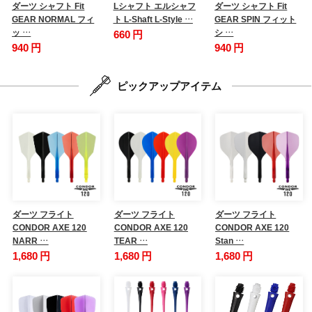
ダーツ シャフト Fit
Lシャフト エルシャフ
ダーツ シャフト Fit
GEAR NORMAL フィ
ト L-Shaft L-Style …
GEAR SPIN フィット
ッ …
シ …
660 円
940 円
940 円
ピックアップアイテム
ダーツ フライト
ダーツ フライト
ダーツ フライト
CONDOR AXE 120
CONDOR AXE 120
CONDOR AXE 120
NARR …
TEAR …
Stan …
1,680 円
1,680 円
1,680 円