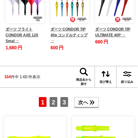
ダーツ フライト
ダーツ CONDOR TIP
ダーツ CONDOR TIP
CONDOR AXE 120
40p コンドルティップ
ULTIMATE 40P …
Smal …
…
660 円
1,680 円
600 円
164
件中 1-60 件表示
商品名から
並び替え
絞り込み
探す
1
2
3
次へ