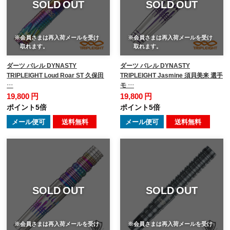
SOLD OUT
SOLD OUT
※会員さまは再入荷メールを受け
※会員さまは再入荷メールを受け
取れます。
取れます。
ダーツ バレル DYNASTY
ダーツ バレル DYNASTY
TRIPLEIGHT Loud Roar ST 久保田
TRIPLEIGHT Jasmine 須貝美来 選手
…
モ …
19,800 円
19,800 円
ポイント5倍
ポイント5倍
メール便可
送料無料
メール便可
送料無料
SOLD OUT
SOLD OUT
※会員さまは再入荷メールを受け
※会員さまは再入荷メールを受け