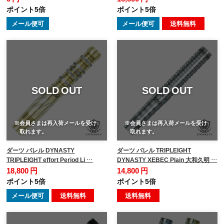
ポイント5倍
ポイント5倍
メール便可
メール便可
送料無料
SOLD OUT
SOLD OUT
※会員さまは再入荷メールを受け
※会員さまは再入荷メールを受け
取れます。
取れます。
ダーツ バレル DYNASTY
ダーツ バレル TRIPLEIGHT
TRIPLEIGHT effort Period Li …
DYNASTY XEBEC Plain 大和久明 …
18,800 円
14,800 円
ポイント5倍
ポイント5倍
メール便可
送料無料
送料無料