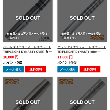
SOLD OUT
SOLD OUT
※会員さまは再入荷メールを受け
※会員さまは再入荷メールを受け
取れます。
取れます。
バレル ダイナスティートリプレイト
バレル ダイナスティー トリプレイト
TRIPLEIGHT DYNASTY OVER 市 …
TRIPLEIGHT DYNASTY effor …
16,800 円
11,000 円
ポイント5倍
ポイント5倍
メール便可
送料無料
メール便可
送料無料
SOLD OUT
SOLD OUT