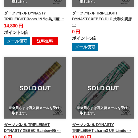
取れます。
取れます。
ダーツ バレル DYNASTY
ダーツ バレル TRIPLEIGHT
TRIPLEIGHT Roots 19.5g 島川薫 …
DYNASTY XEBEC DLC 大和久明彦
…
14,800 円
0 円
ポイント5倍
ポイント5倍
メール便可
送料無料
メール便可
SOLD OUT
SOLD OUT
※会員さまは再入荷メールを受け
※会員さまは再入荷メールを受け
取れます。
取れます。
ダーツ バレル TRIPLEIGHT
ダーツ バレル DYNASTY
DYNASTY XEBEC Rainbow95 …
TRIPLEIGHT charm3 UR Limite …
0 円
18,800 円