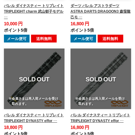
バレル ダイナスティー トリプレイト
ダーツ バレル アストラダーツ
TRIPLEIGHT charm 武山郁子モデル
ASTRA DARTS DRAGOON3 森窪龍
…
己モ …
10,000 円
16,800 円
ポイント5倍
ポイント5倍
メール便可
送料無料
メール便可
送料無料
SOLD OUT
SOLD OUT
※会員さまは再入荷メールを受け
※会員さまは再入荷メールを受け
取れます。
取れます。
バレル ダイナスティー トリプレイト
バレル ダイナスティー トリプレイト
TRIPLEIGHT DYNASTY effor …
TRIPLEIGHT DYNASTY effor …
18,800 円
16,800 円
ポイント5倍
ポイント5倍