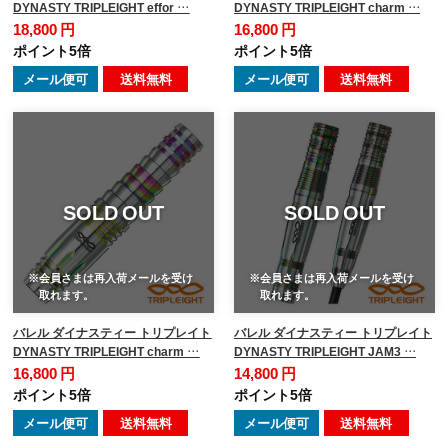
DYNASTY TRIPLEIGHT effor …
DYNASTY TRIPLEIGHT charm …
18,800 円
16,800 円
ポイント5倍
ポイント5倍
メール便可
送料無料
メール便可
送料無料
SOLD OUT
SOLD OUT
※会員さまは再入荷メールを受け
※会員さまは再入荷メールを受け
取れます。
取れます。
バレル ダイナスティー トリプレイト
バレル ダイナスティー トリプレイト
DYNASTY TRIPLEIGHT charm …
DYNASTY TRIPLEIGHT JAM3 …
16,800 円
14,800 円
ポイント5倍
ポイント5倍
メール便可
送料無料
メール便可
送料無料