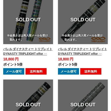
SOLD OUT
SOLD OUT
※会員さまは再入荷メールを受け
※会員さまは再入荷メールを受け
取れます。
取れます。
バレル ダイナスティー トリプレイト
バレル ダイナスティー トリプレイト
DYNASTY TRIPLEIGHT effor …
DYNASTY TRIPLEIGHT effor …
18,800 円
18,800 円
ポイント5倍
ポイント5倍
メール便可
送料無料
メール便可
送料無料
SOLD OUT
SOLD OUT