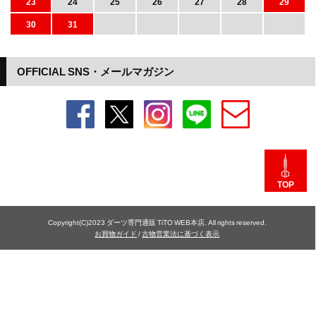
23
24
25
26
27
28
29
30
31
OFFICIAL SNS・メールマガジン
TOP
Copyright(C)2023 ダーツ専門通販 TiTO WEB本店. All rights reserved.
お買物ガイド
/
古物営業法に基づく表示