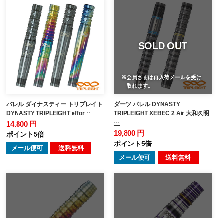
SOLD OUT
※会員さまは再入荷メールを受け
取れます。
バレル ダイナスティー トリプレイト
ダーツ バレル DYNASTY
DYNASTY TRIPLEIGHT effor …
TRIPLEIGHT XEBEC 2 Air 大和久明
…
14,800 円
19,800 円
ポイント5倍
ポイント5倍
メール便可
送料無料
メール便可
送料無料