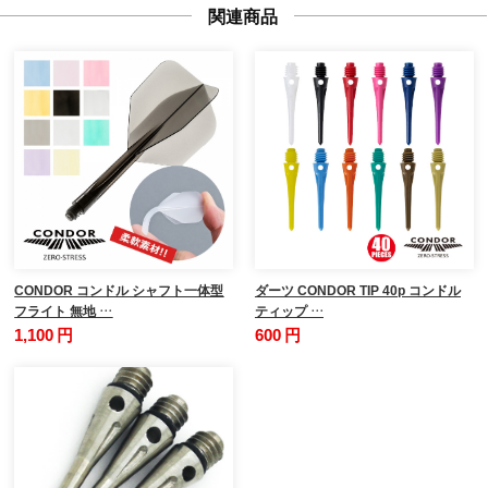
関連商品
CONDOR コンドル シャフト一体型
ダーツ CONDOR TIP 40p コンドル
フライト 無地 …
ティップ …
1,100 円
600 円