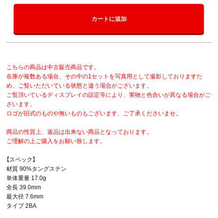
カートに追加
こちらの商品は中古販売商品です。
在庫が複数ある場合、その中の1セットを写真用として撮影しておりますた
め、ご覧いただいている状態と違う場合がございます。
ご覧頂いているディスプレイの設定等により、実物と色合いが異なる場合がご
ざいます。
ロゴが旧式のものや無いものもございます、ご了承くださいませ。
商品の性質上、返品は出来ない商品となっております。
ご理解の上ご購入をお願い致します。
【スペック】
材質 90%タングステン
単体重量 17.0g
全長 39.0mm
最大径 7.6mm
タイプ 2BA