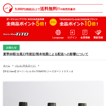
送料無料!!
9,000
円(税抜)以上で
※卸売対象外
Language
ログイン
会員登録
業販登録
お知らせ
夏季休暇/台風13号接近/熊本地震による配送への影響について
ホーム
>
バレル（中古ダーツ）
>
【中古 Used】 ダーツ バレル G's TONATIO ジーズダーツ トナティオ