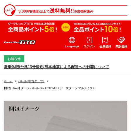
送料無料!!
9,000
円(税抜)以上で
※卸売対象外
Language
ログイン
会員登録
業販登録
お知らせ
夏季休暇/台風13号接近/熊本地震による配送への影響について
ホーム
>
バレル（中古ダーツ）
>
【中古 Used】 ダーツ バレル G's ARTEMIS2 ジーズダーツ アルテミス2