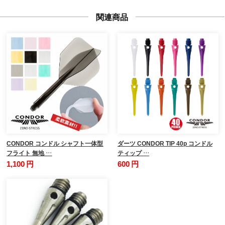
関連商品
CONDOR コンドル シャフト一体型
ダーツ CONDOR TIP 40p コンドル
フライト 無地 …
ティップ …
1,100 円
600 円