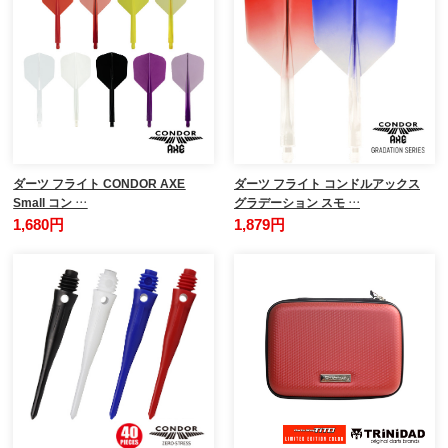
ダーツ フライト CONDOR AXE
ダーツ フライト コンドルアックス
Small コン …
グラデーション スモ …
1,680円
1,879円