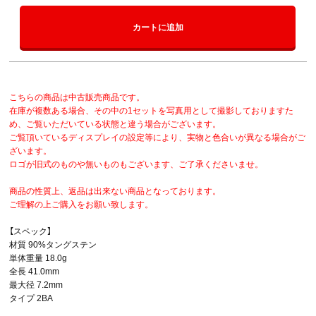
カートに追加
こちらの商品は中古販売商品です。
在庫が複数ある場合、その中の1セットを写真用として撮影しておりますた
め、ご覧いただいている状態と違う場合がございます。
ご覧頂いているディスプレイの設定等により、実物と色合いが異なる場合がご
ざいます。
ロゴが旧式のものや無いものもございます、ご了承くださいませ。
商品の性質上、返品は出来ない商品となっております。
ご理解の上ご購入をお願い致します。
【スペック】
材質 90%タングステン
単体重量 18.0g
全長 41.0mm
最大径 7.2mm
タイプ 2BA