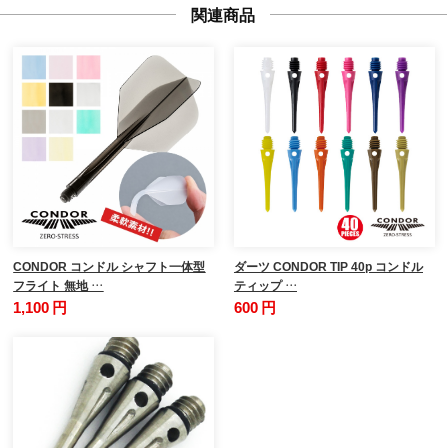
関連商品
CONDOR コンドル シャフト一体型
ダーツ CONDOR TIP 40p コンドル
フライト 無地 …
ティップ …
1,100 円
600 円