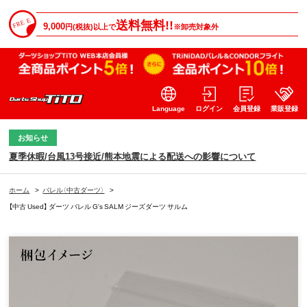
送料無料!!
9,000
円(税抜)以上で
※卸売対象外
Language
ログイン
会員登録
業販登録
お知らせ
夏季休暇/台風13号接近/熊本地震による配送への影響について
ホーム
>
バレル（中古ダーツ）
>
【中古 Used】 ダーツ バレル G's SALM ジーズダーツ サルム