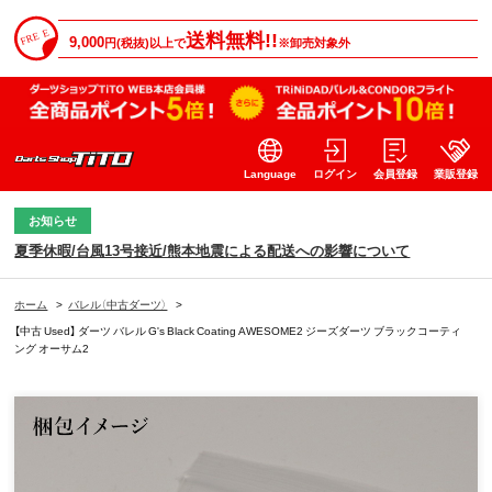
送料無料!!
9,000
円(税抜)以上で
※卸売対象外
Language
ログイン
会員登録
業販登録
お知らせ
夏季休暇/台風13号接近/熊本地震による配送への影響について
ホーム
>
バレル（中古ダーツ）
>
【中古 Used】 ダーツ バレル G's Black Coating AWESOME2 ジーズダーツ ブラックコーティ
ング オーサム2