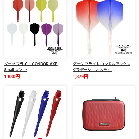
ダーツ フライト CONDOR AXE
ダーツ フライト コンドルアックス
Small コン …
グラデーション スモ …
1,680円
1,879円