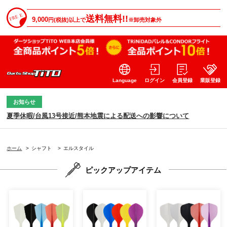
送料無料!!
9,000
円(税抜)以上で
※卸売対象外
Language
ログイン
会員登録
業販登録
お知らせ
夏季休暇/台風13号接近/熊本地震による配送への影響について
ホーム
>
シャフト
>
エルスタイル
ピックアップアイテム