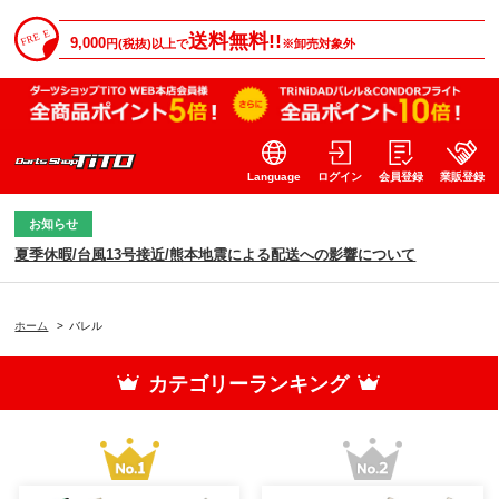
送料無料!!
9,000
円(税抜)以上で
※卸売対象外
Language
ログイン
会員登録
業販登録
お知らせ
夏季休暇/台風13号接近/熊本地震による配送への影響について
ホーム
>
バレル
カテゴリーランキング