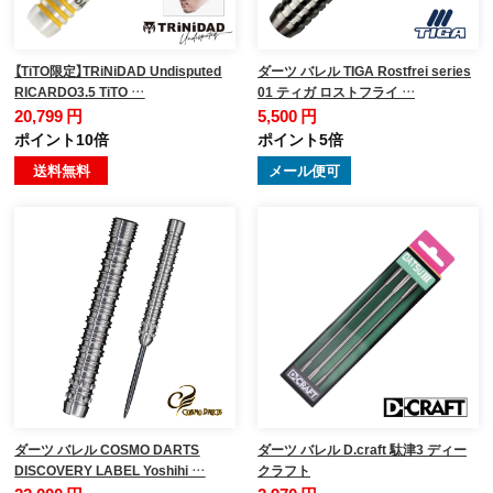
【TiTO限定】TRiNiDAD Undisputed
ダーツ バレル TIGA Rostfrei series
RICARDO3.5 TiTO …
01 ティガ ロストフライ …
20,799 円
5,500 円
ポイント10倍
ポイント5倍
送料無料
メール便可
ダーツ バレル COSMO DARTS
ダーツ バレル D.craft 駄津3 ディー
DISCOVERY LABEL Yoshihi …
クラフト