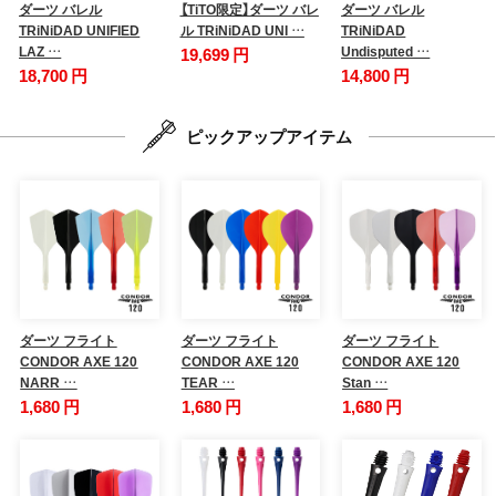
ダーツ バレル
【TiTO限定】ダーツ バレ
ダーツ バレル
TRiNiDAD UNIFIED
ル TRiNiDAD UNI …
TRiNiDAD
LAZ …
Undisputed …
19,699 円
18,700 円
14,800 円
ピックアップアイテム
ダーツ フライト
ダーツ フライト
ダーツ フライト
CONDOR AXE 120
CONDOR AXE 120
CONDOR AXE 120
NARR …
TEAR …
Stan …
1,680 円
1,680 円
1,680 円