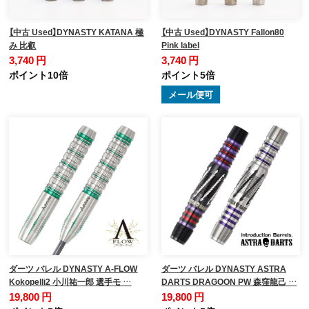
【中古 Used】DYNASTY KATANA 極
【中古 Used】DYNASTY Fallon80
み 比叡
Pink label
3,740 円
3,740 円
ポイント10倍
ポイント5倍
メール便可
ダーツ バレル DYNASTY A-FLOW
ダーツ バレル DYNASTY ASTRA
Kokopelli2 小川祐一郎 選手モ …
DARTS DRAGOON PW 森窪龍己 …
19,800 円
19,800 円