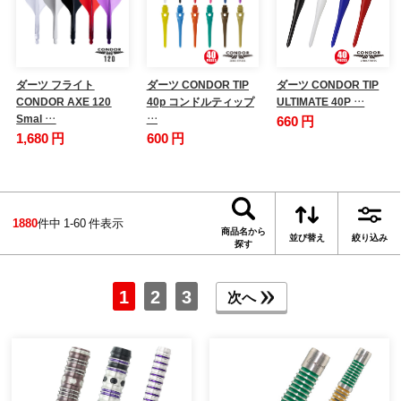
ダーツ フライト
ダーツ CONDOR TIP
ダーツ CONDOR TIP
CONDOR AXE 120
40p コンドルティップ
ULTIMATE 40P …
Smal …
…
660 円
1,680 円
600 円
1880
件中 1-60 件表示
商品名から
並び替え
絞り込み
探す
1
2
3
次へ