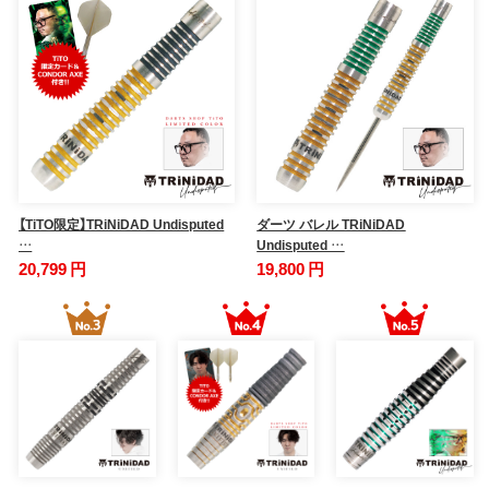
【TiTO限定】TRiNiDAD Undisputed
ダーツ バレル TRiNiDAD
…
Undisputed …
20,799 円
19,800 円