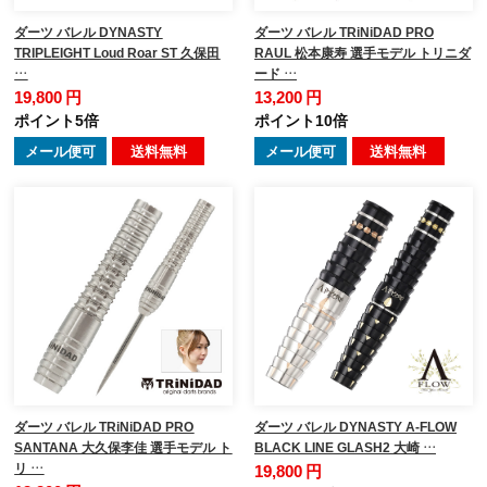
ダーツ バレル DYNASTY
ダーツ バレル TRiNiDAD PRO
TRIPLEIGHT Loud Roar ST 久保田
RAUL 松本康寿 選手モデル トリニダ
…
ード …
19,800 円
13,200 円
ポイント5倍
ポイント10倍
メール便可
送料無料
メール便可
送料無料
ダーツ バレル TRiNiDAD PRO
ダーツ バレル DYNASTY A-FLOW
SANTANA 大久保李佳 選手モデル ト
BLACK LINE GLASH2 大崎 …
リ …
19,800 円