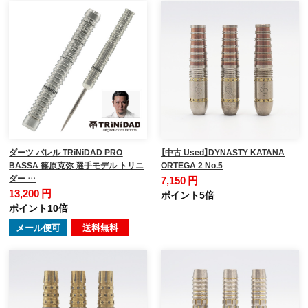
ダーツ バレル TRiNiDAD PRO
【中古 Used】DYNASTY KATANA
BASSA 篠原克弥 選手モデル トリニ
ORTEGA 2 No.5
ダー …
7,150 円
13,200 円
ポイント5倍
ポイント10倍
メール便可
送料無料