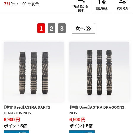
731
件中 1-60 件表示
商品名から
並び替え
絞り込み
探す
1
2
3
次へ
【中古 Used】ASTRA DARTS
【中古 Used】ASTRA DRAGOON3
DRAGOON NO5
NO5
6,900 円
6,900 円
ポイント5倍
ポイント5倍