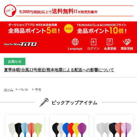
送料無料!!
9,000
円(税抜)以上で
※卸売対象外
Language
ログイン
会員登録
業販登録
お知らせ
夏季休暇/台風13号接近/熊本地震による配送への影響について
ホーム
>
バレル
>
中古
ピックアップアイテム