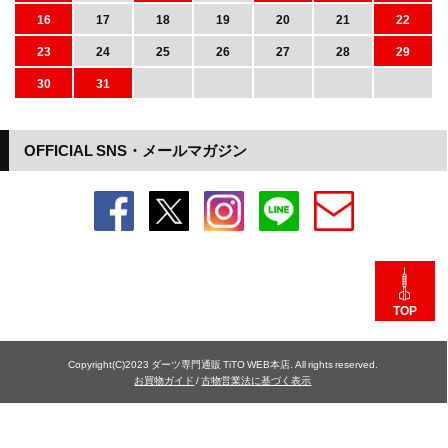
16
17
18
19
20
21
22
23
24
25
26
27
28
29
30
31
OFFICIAL SNS・メールマガジン
TOP
Copyright(C)2023 ダーツ専門通販 TiTO WEB本店. All rights reserved.
お買物ガイド
/
古物営業法に基づく表示