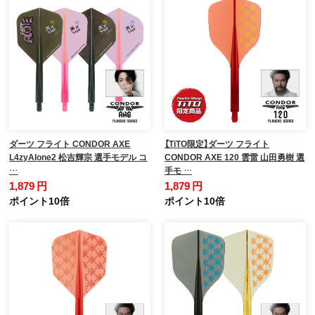
ダーツ フライト CONDOR AXE
【TiTO限定】ダーツ フライト
L4zyAlone2 松吉輝宗 選手モデル コ
CONDOR AXE 120 雲雷 山田勇樹 選
…
手モ …
1,879 円
1,879 円
ポイント10倍
ポイント10倍