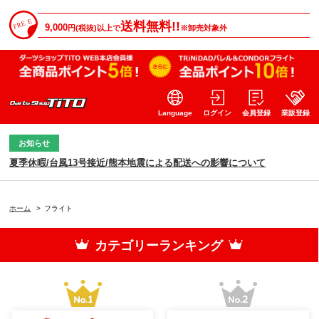
送料無料!!
9,000
円(税抜)以上で
※卸売対象外
Language
ログイン
会員登録
業販登録
お知らせ
夏季休暇/台風13号接近/熊本地震による配送への影響について
ホーム
>
フライト
カテゴリーランキング