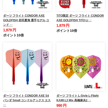
ダーツ フライト CONDOR AXE
TiTO限定 ダーツ フライト CONDOR
GOLDFISH 岩田夏海 選手モデル コ
AXE GOLDFISH TiTO Li …
ンド …
1,879 円
1,879 円
ポイント10倍
ポイント10倍
ダーツ フライト CONDOR AXE S4
ダーツ フライト L-Style L-Flight
パンダ Small コンドルアックス エス
KAMI L3 Mix 高橋麻央2 …
…
990 円