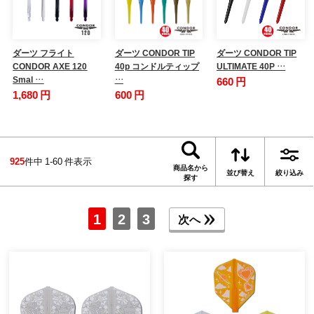
ダーツ フライト
ダーツ CONDOR TIP
ダーツ CONDOR TIP
CONDOR AXE 120
40p コンドルティップ
ULTIMATE 40P …
Smal …
…
660 円
1,680 円
600 円
925
件中 1-60 件表示
商品名から
並び替え
絞り込み
探す
1
2
3
次へ