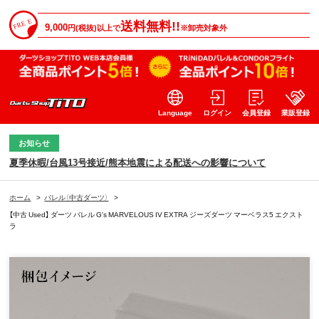
送料無料!!
9,000
円(税抜)以上で
※卸売対象外
Language
ログイン
会員登録
業販登録
お知らせ
夏季休暇/台風13号接近/熊本地震による配送への影響について
ホーム
>
バレル（中古ダーツ）
>
【中古 Used】 ダーツ バレル G's MARVELOUS IV EXTRA ジーズダーツ マーベラス5 エクスト
ラ