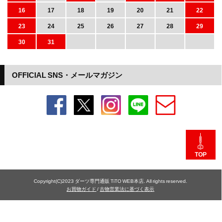
16
17
18
19
20
21
22
23
24
25
26
27
28
29
30
31
OFFICIAL SNS・メールマガジン
TOP
Copyright(C)2023 ダーツ専門通販 TiTO WEB本店. All rights reserved.
お買物ガイド
/
古物営業法に基づく表示