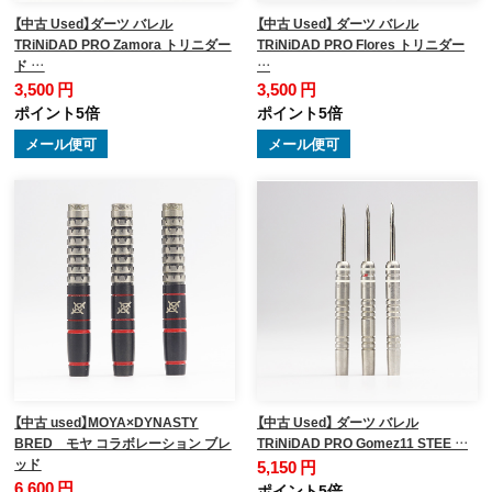
【中古 Used】ダーツ バレル
【中古 Used】 ダーツ バレル
TRiNiDAD PRO Zamora トリニダー
TRiNiDAD PRO Flores トリニダー
ド …
…
3,500 円
3,500 円
ポイント5倍
ポイント5倍
メール便可
メール便可
【中古 used】MOYA×DYNASTY
【中古 Used】 ダーツ バレル
BRED モヤ コラボレーション ブレ
TRiNiDAD PRO Gomez11 STEE …
ッド
5,150 円
6,600 円
ポイント5倍