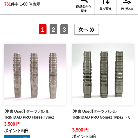
731
件中 1-60 件表示
商品名から
並び替え
絞り込み
探す
1
2
3
次へ
【中古 Used】 ダーツ バレル
【中古 Used】ダーツ バレル
TRiNiDAD PRO Flores Type2 …
TRiNiDAD PRO Gomez Type2トリ
…
3,500 円
3,500 円
ポイント5倍
ポイント5倍