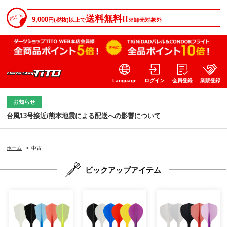
送料無料!!
9,000
円(税抜)以上で
※卸売対象外
Language
ログイン
会員登録
業販登録
お知らせ
台風13号接近/熊本地震による配送への影響について
ホーム
>
中古
ピックアップアイテム