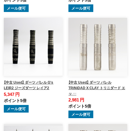
メール便可
メール便可
【中古 Used】 ダーツ バレル G's
【中古 Used】 ダーツ バレル
LEIR2 ジーズダーツ レイア2
TRiNiDAD X CLAY トリニダード エ
ッ …
5,347 円
2,981 円
ポイント5倍
ポイント5倍
メール便可
メール便可