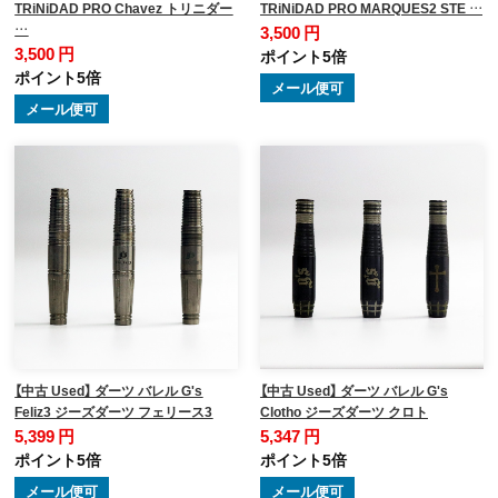
TRiNiDAD PRO Chavez トリニダー
TRiNiDAD PRO MARQUES2 STE …
…
3,500 円
3,500 円
ポイント5倍
ポイント5倍
メール便可
メール便可
【中古 Used】 ダーツ バレル G's
【中古 Used】 ダーツ バレル G's
Feliz3 ジーズダーツ フェリース3
Clotho ジーズダーツ クロト
5,399 円
5,347 円
ポイント5倍
ポイント5倍
メール便可
メール便可