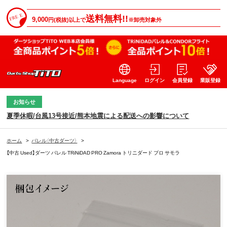
送料無料!!
9,000
円(税抜)以上で
※卸売対象外
Language
ログイン
会員登録
業販登録
お知らせ
夏季休暇/台風13号接近/熊本地震による配送への影響について
ホーム
>
バレル（中古ダーツ）
>
【中古 Used】ダーツ バレル TRiNiDAD PRO Zamora トリニダード プロ サモラ