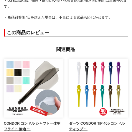
・USED品の為、修理・商品の交換・代替え商品の用意等の対応は出来かねま
す。
・商品到着後7日を超えた場合は、不良による返品も応じかねます。
この商品のレビュー
関連商品
CONDOR コンドル シャフト一体型
ダーツ CONDOR TIP 40p コンドル
フライト 無地 …
ティップ …