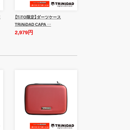
E
【TiTO限定】ダーツケース
TRiNiDAD CAPA …
2,979円