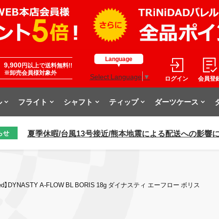
Language
9,900
円以上で送料無料!!
※卸売会員様対象外
Select Language
▼
ログイン
会員登
ル
フライト
シャフト
ティップ
ダーツケース
夏季休暇/台風13号接近/熊本地震による配送への影響
らせ
ed】DYNASTY A-FLOW BL BORIS 18g ダイナスティ エーフロー ボリス