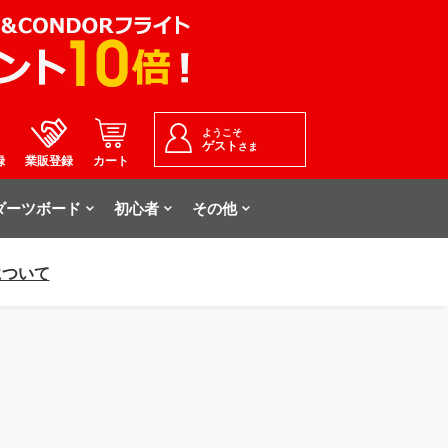
ようこそ
ゲスト
さま
録
業販登録
カート
ダーツボード
初心者
その他
について