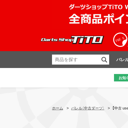
バレ
お知
ホーム
>
バレル（中古ダーツ）
>
【中古 us