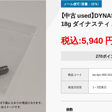
メール便可（容量：10％）
【中古 used】DYNA
18g ダイナスティ
税込:5,940 
270ポイ
商品コード
ba-dyn-000-20
発送日目安
1～3営業日
個数