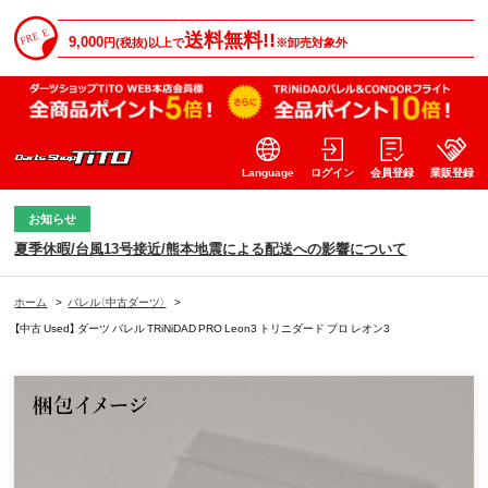
送料無料!!
9,000
円(税抜)以上で
※卸売対象外
Language
ログイン
会員登録
業販登録
お知らせ
夏季休暇/台風13号接近/熊本地震による配送への影響について
ホーム
>
バレル（中古ダーツ）
>
【中古 Used】 ダーツ バレル TRiNiDAD PRO Leon3 トリニダード プロ レオン3