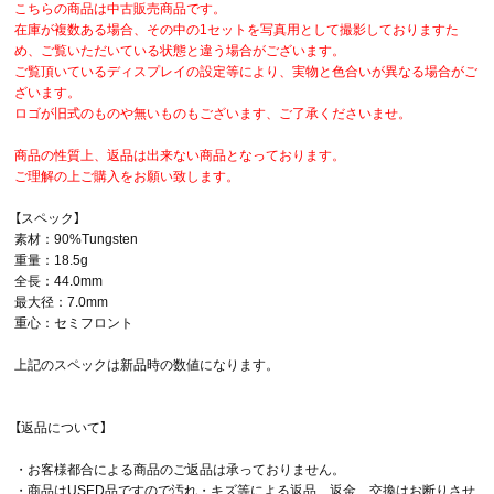
こちらの商品は中古販売商品です。
在庫が複数ある場合、その中の1セットを写真用として撮影しておりますた
め、ご覧いただいている状態と違う場合がございます。
ご覧頂いているディスプレイの設定等により、実物と色合いが異なる場合がご
ざいます。
ロゴが旧式のものや無いものもございます、ご了承くださいませ。
商品の性質上、返品は出来ない商品となっております。
ご理解の上ご購入をお願い致します。
【スペック】
素材：90%Tungsten
重量：18.5g
全長：44.0mm
最大径：7.0mm
重心：セミフロント
上記のスペックは新品時の数値になります。
【返品について】
・お客様都合による商品のご返品は承っておりません。
・商品はUSED品ですので汚れ・キズ等による返品、返金、交換はお断りさせ