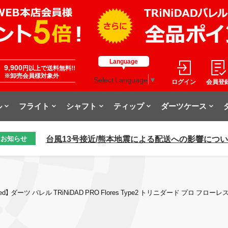
Language
9,900
円以上で送料無料!!
※卸売会員様対象外
Select Language
▼
ログイン
会員登
ル
フライト
シャフト
ティップ
ダーツケース
台風13号接近/熊本地震による配送への影響につ
お知らせ
ed】 ダーツ バレル TRiNiDAD PRO Flores Type2 トリニダード プロ フローレ