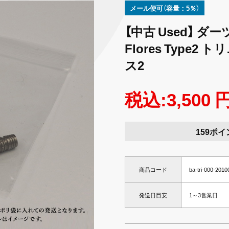
メール便可（容量：5％）
【中古 Used】 ダーツ
Flores Type2
ス2
税込:3,500 
159ポイ
商品コード
ba-tri-000-201
発送日目安
1～3営業日