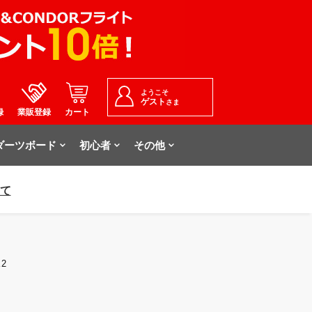
ようこそ
ゲスト
さま
録
業販登録
カート
ダーツボード
初心者
その他
いて
ス2