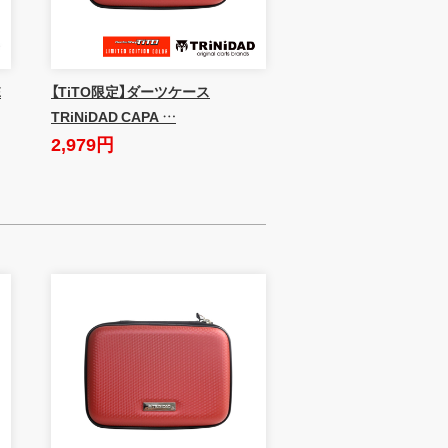
E
【TiTO限定】ダーツケース
TRiNiDAD CAPA …
2,979円