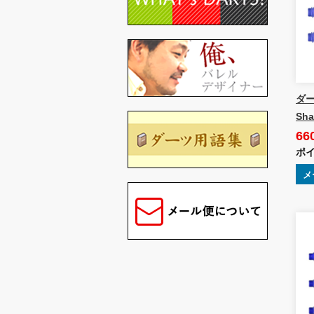
ダー
Sha
66
ポイ
メ