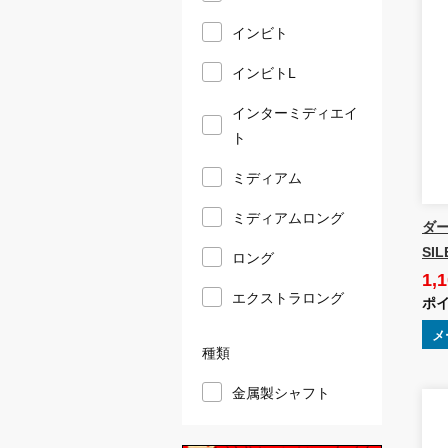
インビト
インビトL
インターミディエイ
ト
ミディアム
ミディアムロング
ダーツ
SIL
ロング
1,
エクストラロング
ポイ
メ
種類
金属製シャフト