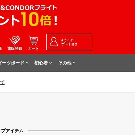
ようこそ
ゲスト
さま
録
業販登録
カート
ダーツボード
初心者
その他
いて
ップアイテム