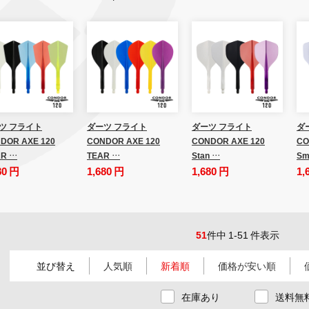
ツ フライト
ダーツ フライト
ダーツ フライト
ダ
DOR AXE 120
CONDOR AXE 120
CONDOR AXE 120
CO
R …
TEAR …
Stan …
Sm
80 円
1,680 円
1,680 円
1,
51
件中 1-51 件表示
並び替え
人気順
新着順
価格が安い順
在庫あり
送料無