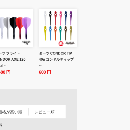
ーツ フライト
ダーツ CONDOR TIP
NDOR AXE 120
40p コンドルティップ
al …
…
680 円
600 円
価格が高い順
レビュー順
料