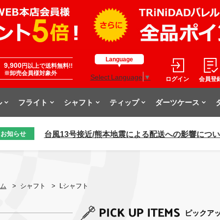
Language
9,900
円以上で送料無料!!
※卸売会員様対象外
Select Language
▼
ログイン
会員登
ル
フライト
シャフト
ティップ
ダーツケース
台風13号接近/熊本地震による配送への影響につ
お知らせ
ム
>
シャフト
>
Lシャフト
ピックア