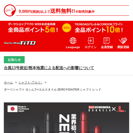
送料無料!!
9,000
円(税抜)以上で
※卸売対象外
Language
ログイン
会員登録
業販登録
お知らせ
台風13号接近/熊本地震による配送への影響について
ホーム
>
シャフト（アルミ）
>
ダーツシャフト ヨシムラ×エルスタイル ZERO FIGHTER シャフト レッド