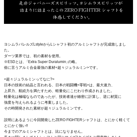
ヨシムラバレルズLstyleからLシャフト初のアルミシャフトが完成致しまし
た。
ダーツ業界では、初の素材
を使用。
※ESDとは、「Extra Super Duralumin」の略。
俗に言うアルミ合金最強の素材<超々ジュラルミン>です。
<超々ジュラルミンってなに?>
日本の技術の結晶と言われる、日本の戦闘機<零戦>は、最大速力、
上昇力、航続力を満たすため、軽量化にこだわり作成されました。
軽量化は極端なものであったが、技術者達が緻密に計算し、逆に材質に
強度を与えられるように考案しました。
その時開発された素材が
超々ジュラルミンです。
説明にあるように今回開発したZERO FIGHTERシャフトは、とにかく軽くて
とにかく強い!!
今までのアルミシャフトとは、比になりません。
長さに関しましてもLシャフトと同じサイズ3タイプをご用意致しました。