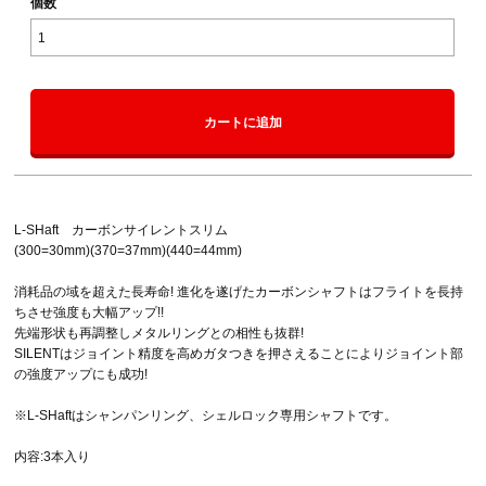
個数
カートに追加
L-SHaft カーボンサイレントスリム
(300=30mm)(370=37mm)(440=44mm)
消耗品の域を超えた長寿命! 進化を遂げたカーボンシャフトはフライトを長持
ちさせ強度も大幅アップ!!
先端形状も再調整しメタルリングとの相性も抜群!
SILENTはジョイント精度を高めガタつきを押さえることによりジョイント部
の強度アップにも成功!
※L-SHaftはシャンパンリング、シェルロック専用シャフトです。
内容:3本入り