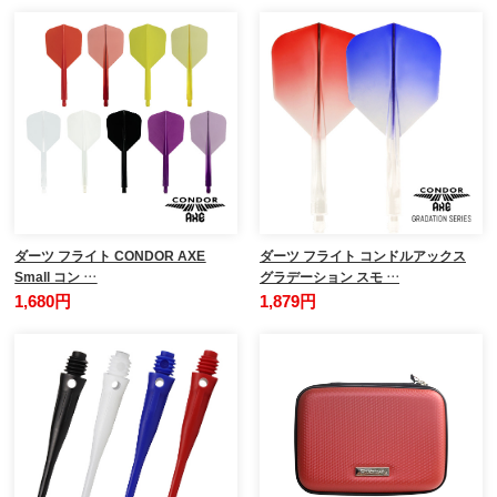
ダーツ フライト CONDOR AXE
ダーツ フライト コンドルアックス
Small コン …
グラデーション スモ …
1,680円
1,879円