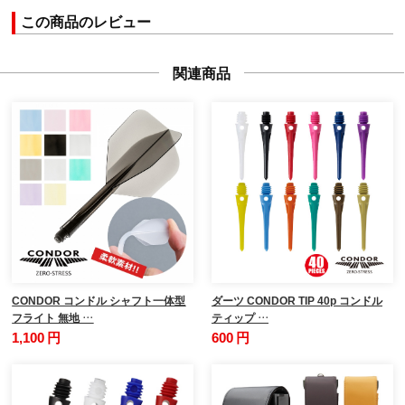
この商品のレビュー
関連商品
CONDOR コンドル シャフト一体型
ダーツ CONDOR TIP 40p コンドル
フライト 無地 …
ティップ …
1,100 円
600 円