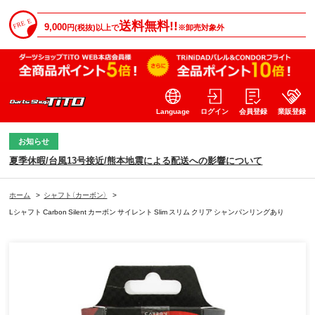
送料無料!!
9,000
円(税抜)以上で
※卸売対象外
Language
ログイン
会員登録
業販登録
お知らせ
夏季休暇/台風13号接近/熊本地震による配送への影響について
ホーム
>
シャフト（カーボン）
>
Lシャフト Carbon Silent カーボン サイレント Slim スリム クリア シャンパンリングあり