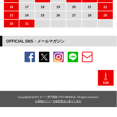
16
17
18
19
20
21
22
23
24
25
26
27
28
29
30
31
OFFICIAL SNS・メールマガジン
TOP
Copyright(C)2023 ダーツ専門通販 TiTO WEB本店. All rights reserved.
お買物ガイド
/
古物営業法に基づく表示