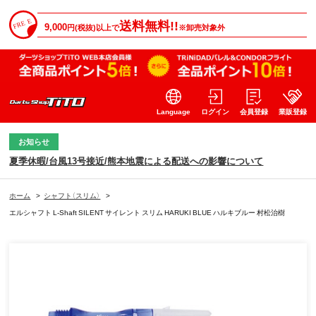
送料無料!!
9,000
円(税抜)以上で
※卸売対象外
Language
ログイン
会員登録
業販登録
お知らせ
夏季休暇/台風13号接近/熊本地震による配送への影響について
ホーム
>
シャフト（スリム）
>
エルシャフト L-Shaft SILENT サイレント スリム HARUKI BLUE ハルキブルー 村松治樹