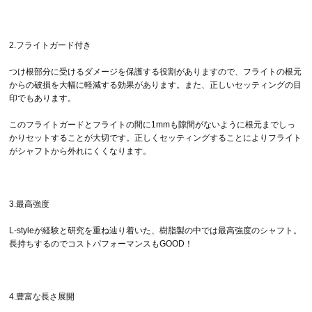
2.フライトガード付き
つけ根部分に受けるダメージを保護する役割がありますので、フライトの根元
からの破損を大幅に軽減する効果があります。また、正しいセッティングの目
印でもあります。
このフライトガードとフライトの間に1mmも隙間がないように根元までしっ
かりセットすることが大切です。正しくセッティングすることによりフライト
がシャフトから外れにくくなります。
3.最高強度
L-styleが経験と研究を重ね辿り着いた、樹脂製の中では最高強度のシャフト。
長持ちするのでコストパフォーマンスもGOOD！
4.豊富な長さ展開