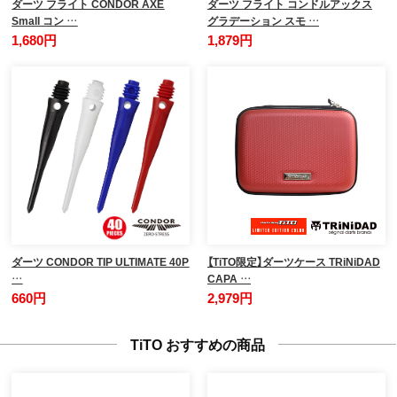
ダーツ フライト CONDOR AXE
ダーツ フライト コンドルアックス
Small コン …
グラデーション スモ …
1,680円
1,879円
ダーツ CONDOR TIP ULTIMATE 40P
【TiTO限定】ダーツケース TRiNiDAD
…
CAPA …
660円
2,979円
TiTO おすすめの商品