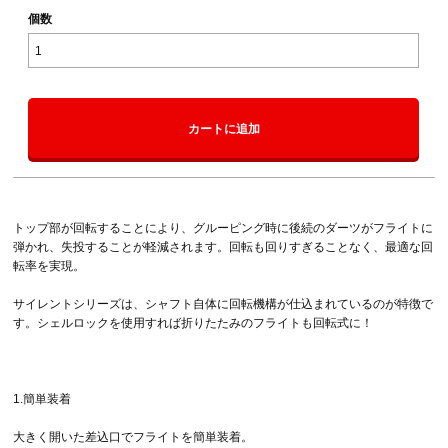
個数
カートに追加
トップ部が回転することにより、グルーピング時に後続のダーツがフライトに
弾かれ、失投することが軽減されます。回転も回りすぎることなく、最適な回
転率を実現。
サイレントシリーズは、シャフト自体に回転機構が仕込まれているのが特徴で
す。シェルロックを使用すれば折りたたみのフライトも回転式に！
1.簡単装着
大きく開いた差込口でフライトを簡単装着。