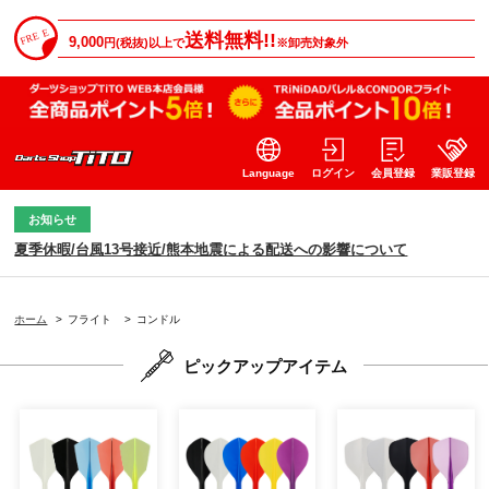
送料無料!!
9,000
円(税抜)以上で
※卸売対象外
Language
ログイン
会員登録
業販登録
お知らせ
夏季休暇/台風13号接近/熊本地震による配送への影響について
ホーム
>
フライト
>
コンドル
ピックアップアイテム