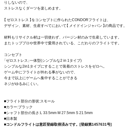
りしないので、
ストレスなくダーツを楽しめます。
【 ゼロストレス 】をコンセプトに作られたCONDORフライトは、
デザイン、素材、生産すべてにおいて【 メイドインジャパン 】の商品です。
材料もリサイクル材は一切使わず、バージン材のみで生産しています。
またトッププロや世界中で愛用されている、こだわりのフライトです。
コンセプト
「ゼロストレス」一体型(シンプルな2 in 1タイプ)
シンプルな2in1タイプにすることで装着のストレスをゼロへ。
ゲーム中にフライトが外れる事がないので、
今まで以上にゲームへ集中することができる
ネジがゆるみにくい。
■フライト部分の形状:スモール
■カラー:ブラック
■シャフト部分の長さ:L 33.5mm M 27.5mm S 21.5mm
■日本製
■
コンドルフライトは意匠登録取得済みです。[登録第1457631号]