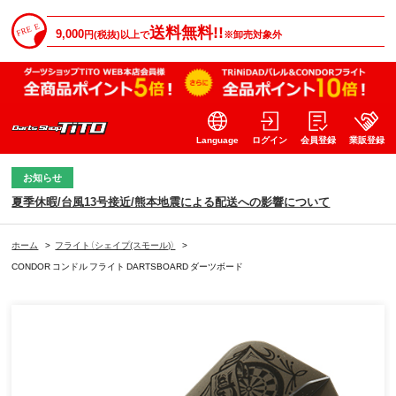
送料無料!!
9,000
円(税抜)以上で
※卸売対象外
Language
ログイン
会員登録
業販登録
お知らせ
夏季休暇/台風13号接近/熊本地震による配送への影響について
ホーム
>
フライト（シェイプ(スモール)）
>
CONDOR コンドル フライト DARTSBOARD ダーツボード