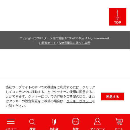
TOP
Copyright(C)2023 ダーツ専門通販 TiTO WEB本店. All rights reserved.
お買物ガイド
/
古物営業法に基づく表示
当社ウェブサイトのすべての機能をご利用するには、クリック
してコンテンツに移動することでクッキーの使用に同意するこ
とができます。クッキーについての詳細をご希望の場合、また
同意する
はクッキーの設定変更をご希望の場合は、
クッキーポリシー
を
ご覧ください。
メニュー
検索
初心者
新着
マイページ
カート