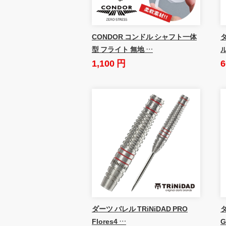
CONDOR コンドル シャフト一体
ダ
型 フライト 無地 …
1,100 円
6
ダーツ バレル TRiNiDAD PRO
Flores4 …
G