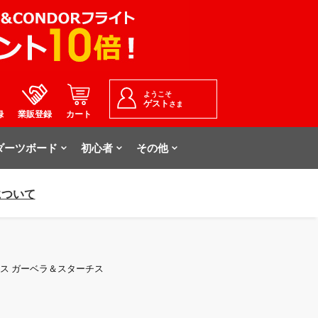
ようこそ
ゲスト
さま
録
業販登録
カート
ダーツボード
初心者
その他
について
ドルアックス ガーベラ＆スターチス