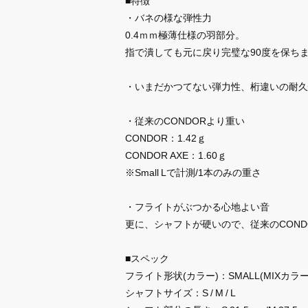
・バネの様な弾性力
0.4ｍｍ極薄仕様の羽部分。
指で潰しても元に戻り完璧な90度を保ち
・いまだかつてない弾力性、桁違いの耐久
・従来のCONDORより重い
CONDOR：1.42ｇ
CONDOR AXE：1.60ｇ
※Small Lで計測/1本のみの重さ
・フライトがぶつかる心地よい音
更に、シャフトが硬いので、従来のCON
■スペック
フライト形状(カラー)：SMALL(MIXカラ
シャフトサイズ：S / M / L