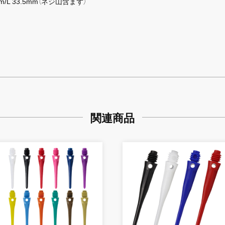
m/L 33.5mm（ネジ山含まず）
関連商品