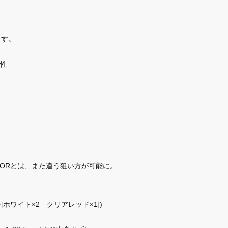
ます。
性
DORとは、また違う狙い方が可能に。
ー[ホワイト×2 クリアレッド×1])