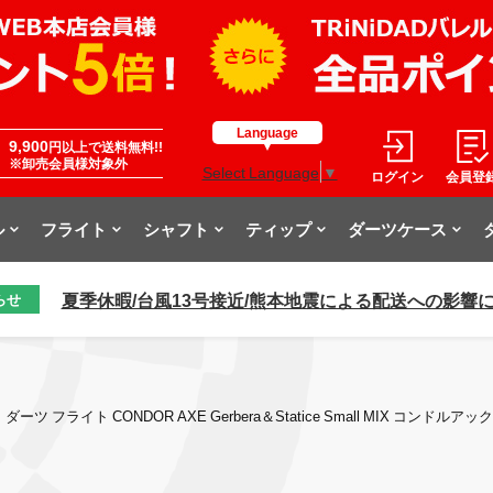
Language
9,900
円以上で送料無料!!
※卸売会員様対象外
Select Language
▼
ログイン
会員登
ル
フライト
シャフト
ティップ
ダーツケース
夏季休暇/台風13号接近/熊本地震による配送への影響
らせ
ダーツ フライト CONDOR AXE Gerbera＆Statice Small MIX コン