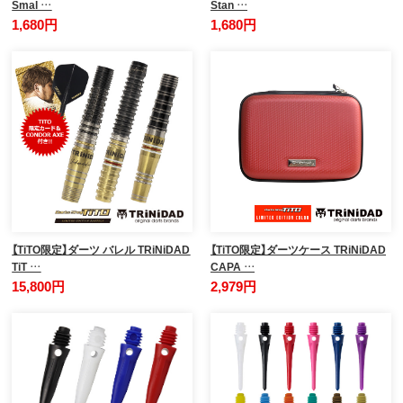
Smal …
Stan …
1,680円
1,680円
【TiTO限定】ダーツ バレル TRiNiDAD
【TiTO限定】ダーツケース TRiNiDAD
TiT …
CAPA …
15,800円
2,979円