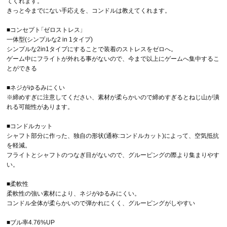
てくれます。
きっと今までにない手応えを、コンドルは教えてくれます。
■コンセプト「ゼロストレス」
一体型(シンプルな2 in 1タイプ)
シンプルな2in1タイプにすることで装着のストレスをゼロへ。
ゲーム中にフライトが外れる事がないので、今まで以上にゲームへ集中するこ
とができる
■ネジがゆるみにくい
※締めすぎに注意してください、素材が柔らかいので締めすぎるとねじ山が潰
れる可能性があります。
■コンドルカット
シャフト部分に作った、独自の形状(通称:コンドルカット)によって、空気抵抗
を軽減。
フライトとシャフトのつなぎ目がないので、グルーピングの際より集まりやす
い。
■柔軟性
柔軟性の強い素材により、ネジがゆるみにくい。
コンドル全体が柔らかいので弾かれにくく、グルーピングがしやすい
■ブル率4.76%UP