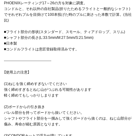
PHOENIXレーティング17～26の方を対象に調査。
コンドルと、それ以外の自社製品(折りたためるフライトと一般的なシャフト)
でそれぞれブルを目掛けて100本投げた時のブルに刺さった本数で計算。(当社
比)
■フライト部分の形状(スタンダード、スモール、ティアドロップ、スリム)
■シャフト部分の長さ(L:33.5mm/M:27.5mm/S:21.5mm)
■日本製
■コンドルフライトは意匠登録取得済みです。
---------------------------------------
【使用上の注意】
(1)ねじを強く締めすぎないでください
強く締めすぎるとねじ山がつぶれる可能性があります
軽く締めてもしっかりしまります
(2)ボードからの引き抜き
バレル部分を持ってボードから抜いてください。
シャフトやフライト部分を一掴みして強くボードから抜くのは、ねじ山部分が
傷み、寿命が縮む原因となります。
(3)CONDORカットで浮力が増しています