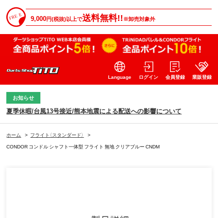
送料無料!!
9,000
円(税抜)以上で
※卸売対象外
Language
ログイン
会員登録
業販登録
お知らせ
夏季休暇/台風13号接近/熊本地震による配送への影響について
ホーム
>
フライト（スタンダード）
>
CONDOR コンドル シャフト一体型 フライト 無地 クリアブルー CNDM