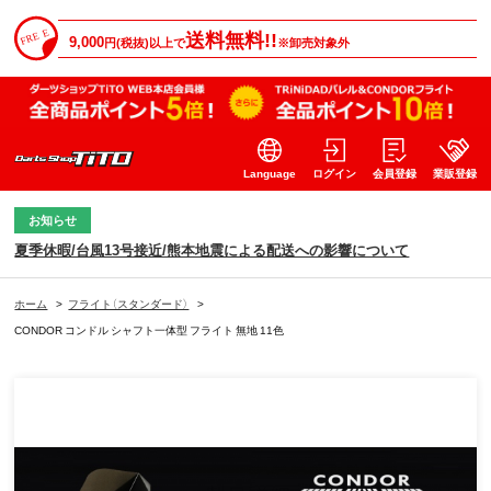
送料無料!!
9,000
円(税抜)以上で
※卸売対象外
Language
ログイン
会員登録
業販登録
お知らせ
夏季休暇/台風13号接近/熊本地震による配送への影響について
ホーム
>
フライト（スタンダード）
>
CONDOR コンドル シャフト一体型 フライト 無地 11色