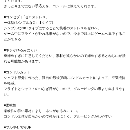
てくれます。
きっと今までにない手応えを、コンドルは教えてくれます。
■コンセプト「ゼロストレス」
一体型(シンプルな2 in 1タイプ)
シンプルな2in1タイプにすることで装着のストレスをゼロへ。
ゲーム中にフライトが外れる事がないので、今まで以上にゲームへ集中するこ
とができる
■ネジがゆるみにくい
※締めすぎに注意してください、素材が柔らかいので締めすぎるとねじ山が潰
れる可能性があります。
■コンドルカット
シャフト部分に作った、独自の形状(通称:コンドルカット)によって、空気抵抗
を軽減。
フライトとシャフトのつなぎ目がないので、グルーピングの際より集まりやす
い。
■柔軟性
柔軟性の強い素材により、ネジがゆるみにくい。
コンドル全体が柔らかいので弾かれにくく、グルーピングがしやすい
■ブル率4.76%UP