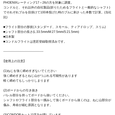
PHOENIXレーティング17～26の方を対象に調査。
コンドルと、それ以外の自社製品(折りたためるフライトと一般的なシャフト)
でそれぞれブルを目掛けて100本投げた時のブルに刺さった本数で計算。(当社
比)
■フライト部分の形状(スタンダード、スモール、ティアドロップ、スリム)
■シャフト部分の長さ(L:33.5mm/M:27.5mm/S:21.5mm)
■日本製
■コンドルフライトは意匠登録取得済みです。
---------------------------------------
【使用上の注意】
(1)ねじを強く締めすぎないでください
強く締めすぎるとねじ山がつぶれる可能性があります
軽く締めてもしっかりしまります
(2)ボードからの引き抜き
バレル部分を持ってボードから抜いてください。
シャフトやフライト部分を一掴みして強くボードから抜くのは、ねじ山部分が
傷み、寿命が縮む原因となります。
(3)CONDORカットで浮力が増しています