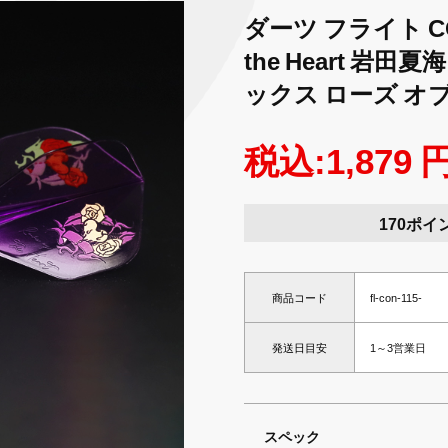
ダーツ フライト CON
the Heart 岩
ックス ローズ オブ
税込:1,879 
170ポイ
商品コード
fl-con-115-
発送日目安
1～3営業日
スペック