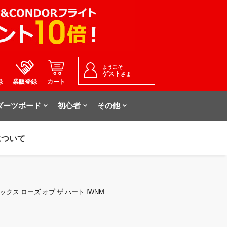
ようこそ
ゲスト
さま
録
業販登録
カート
ダーツボード
初心者
その他
について
ルアックス ローズ オブ ザ ハート IWNM