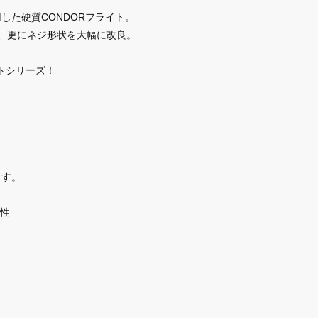
した硬質CONDORフライト。
善、更にネジ形状を大幅に改良。
ントシリーズ！
ます。
性