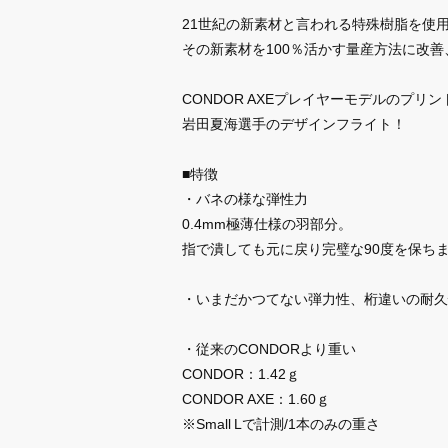
21世紀の新素材と言われる特殊樹脂を使用
その新素材を100％活かす量産方法に改
CONDOR AXEプレイヤーモデルのプリ
岩田夏海選手のデザインフライト！
■特徴
・バネの様な弾性力
0.4mm極薄仕様の羽部分。
指で潰しても元に戻り完璧な90度を保ち
・いまだかつてない弾力性、桁違いの耐久
・従来のCONDORより重い
CONDOR：1.42ｇ
CONDOR AXE：1.60ｇ
※Small Lで計測/1本のみの重さ