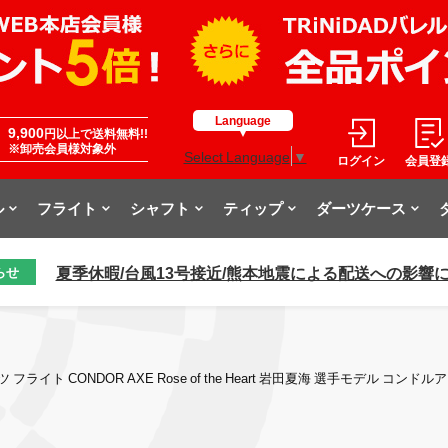
Language
9,900
円以上で送料無料!!
※卸売会員様対象外
Select Language
▼
ログイン
会員登
ル
フライト
シャフト
ティップ
ダーツケース
夏季休暇/台風13号接近/熊本地震による配送への影響
らせ
 フライト CONDOR AXE Rose of the Heart 岩田夏海 選手モデル コンド