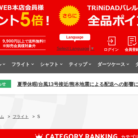
Language
9,900
円以上で送料無料!!
※卸売会員様対象外
Select Language
▼
ログイン
会員登
ル
フライト
シャフト
ティップ
ダーツケース
夏季休暇/台風13号接近/熊本地震による配送への影響
らせ
ム
>
フライト
>
S
カテゴ