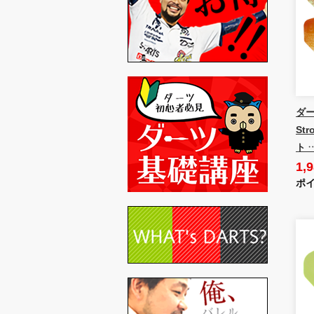
ダー
St
ト 
1,
ポイ