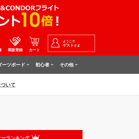
ようこそ
ゲスト
さま
録
業販登録
カート
ダーツボード
初心者
その他
について
リーランキング