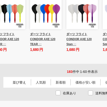
ツ フライト
ダーツ フライト
ダーツ フライト
ダ
DOR AXE 120
CONDOR AXE 120
CONDOR AXE 120
CO
R …
TEAR …
Stan …
Sm
80 円
1,680 円
1,680 円
1,
183
件中 1-60 件表示
並び替え
人気順
新着順
価格が安い順
在庫あり
送料無