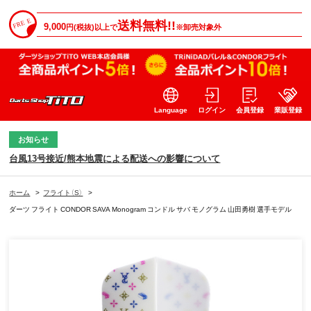
送料無料!!
9,000
円(税抜)以上で
※卸売対象外
Language
ログイン
会員登録
業販登録
お知らせ
台風13号接近/熊本地震による配送への影響について
ホーム
>
フライト（S）
>
ダーツ フライト CONDOR SAVA Monogram コンドル サバ モノグラム 山田勇樹 選手モデル