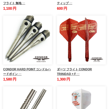
フライト 無地 …
ティップ …
1,100 円
600 円
CONDOR HARD POINT コンドルハ
ダーツ フライト CONDOR
ードポイン …
TRiNiDAD × F …
1,580 円
1,300 円