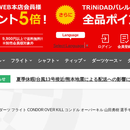
Language
9,900
円以上で送料無料!!
※卸売会員様対象外
Select Language
▼
ログイン
会員登
ル
フライト
シャフト
ティップ
ダーツケース
夏季休暇/台風13号接近/熊本地震による配送への影響
らせ
ダーツ フライト CONDOR OVER KILL コンドル オーバーキル 山田勇樹 選