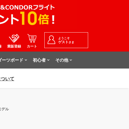
ようこそ
ゲスト
さま
録
業販登録
カート
ダーツボード
初心者
その他
について
手モデル