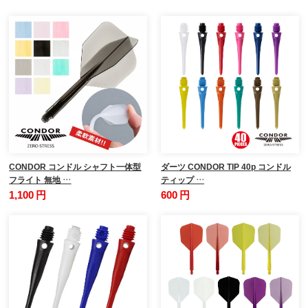
CONDOR コンドル シャフト一体型
ダーツ CONDOR TIP 40p コンドル
フライト 無地 …
ティップ …
1,100 円
600 円