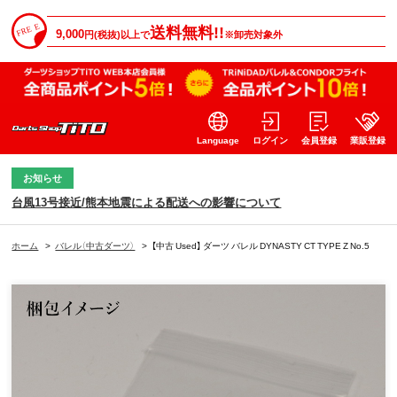
送料無料!!
9,000
円(税抜)以上で
※卸売対象外
Language
ログイン
会員登録
業販登録
お知らせ
台風13号接近/熊本地震による配送への影響について
ホーム
>
バレル（中古ダーツ）
>
【中古 Used】 ダーツ バレル DYNASTY CT TYPE Z No.5