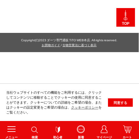
TOP
Copyright(C)2023 ダーツ専門通販 TiTO WEB本店. All rights reserved.
お買物ガイド
/
古物営業法に基づく表示
当社ウェブサイトのすべての機能をご利用するには、クリック
してコンテンツに移動することでクッキーの使用に同意するこ
とができます。クッキーについての詳細をご希望の場合、また
同意する
はクッキーの設定変更をご希望の場合は、
クッキーポリシー
を
ご覧ください。
メニュー
検索
初心者
新着
マイページ
カート