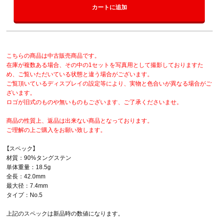
カートに追加
こちらの商品は中古販売商品です。
在庫が複数ある場合、その中の1セットを写真用として撮影しておりますた
め、ご覧いただいている状態と違う場合がございます。
ご覧頂いているディスプレイの設定等により、実物と色合いが異なる場合がご
ざいます。
ロゴが旧式のものや無いものもございます、ご了承くださいませ。
商品の性質上、返品は出来ない商品となっております。
ご理解の上ご購入をお願い致します。
【スペック】
材質：90%タングステン
単体重量：18.5g
全長：42.0mm
最大径：7.4mm
タイプ：No.5
上記のスペックは新品時の数値になります。