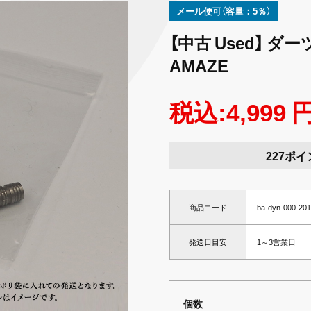
メール便可（容量：5％）
【中古 Used】 ダー
AMAZE
税込:4,999 
227ポイ
商品コード
ba-dyn-000-20
発送日目安
1～3営業日
個数