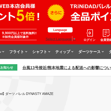
Language
9,900
円以上で送料無料!!
※卸売会員様対象外
Select Language
▼
ログイン
会員登
ル
フライト
シャフト
ティップ
ダーツケース
台風13号接近/熊本地震による配送への影響につ
お知らせ
ed】 ダーツ バレル DYNASTY AMAZE