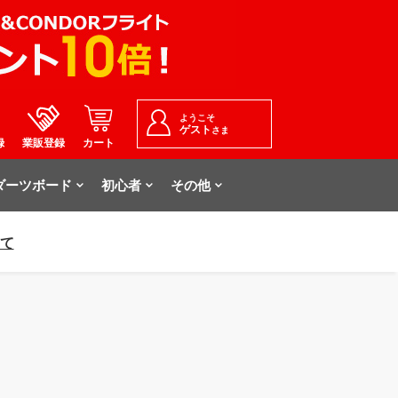
ようこそ
ゲスト
さま
録
業販登録
カート
ダーツボード
初心者
その他
いて