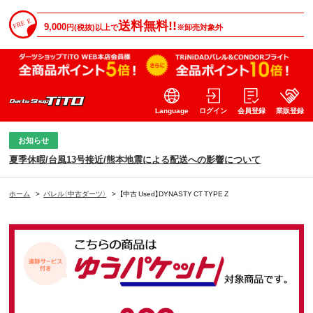
送料無料!!
9,000
円(税抜)以上で
※卸売対象外
Language
ログイン
会員登録
業販登録
お知らせ
夏季休暇/台風13号接近/熊本地震による配送への影響について
ホーム
>
バレル（中古ダーツ）
>
【中古 Used】DYNASTY CT TYPE Z