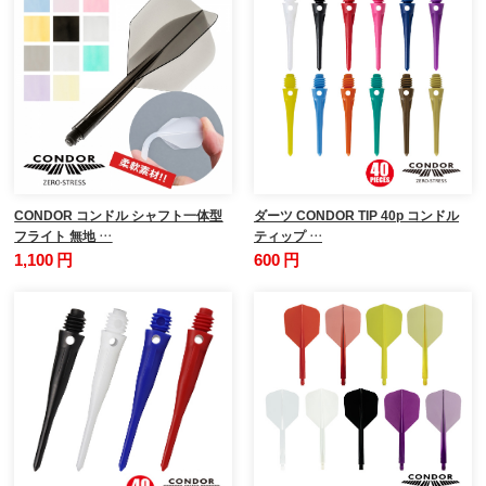
CONDOR コンドル シャフト一体型
ダーツ CONDOR TIP 40p コンドル
フライト 無地 …
ティップ …
1,100 円
600 円