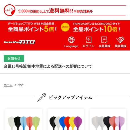
送料無料!!
9,000
円(税抜)以上で
※卸売対象外
Language
ログイン
会員登録
業販登録
お知らせ
台風13号接近/熊本地震による配送への影響について
ホーム
>
中古
ピックアップアイテム