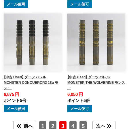
メール便可
メール便可
【中古 Used】 ダーツ バレル
【中古 Used】 ダーツ バレル
MONSTER CONQUEROR2 18g モ
MONSTER THE WOLVERINE モンス
ン …
…
6,875 円
6,050 円
ポイント5倍
ポイント5倍
メール便可
メール便可
1
2
3
4
5
前へ
次へ