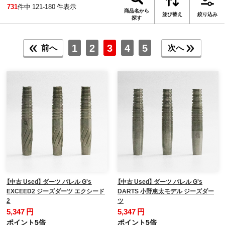
731
件中 121-180 件表示
商品名から
並び替え
絞り込み
探す
1
2
3
4
5
前へ
次へ
【中古 Used】 ダーツ バレル G's
【中古 Used】 ダーツ バレル G's
EXCEED2 ジーズダーツ エクシード
DARTS 小野恵太モデル ジーズダー
2
ツ
5,347 円
5,347 円
ポイント5倍
ポイント5倍