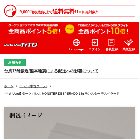
送料無料!!
9,000
円(税抜)以上で
※卸売対象外
Language
ログイン
会員登録
業販登録
お知らせ
台風13号接近/熊本地震による配送への影響について
ホーム
>
バレル（中古ダーツ）
>
【中古 Used】 ダーツ バレル MONSTER DESPERADO 18g モンスター デスペラード