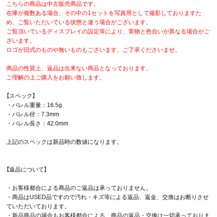
こちらの商品は中古販売商品です。
在庫が複数ある場合、その中の1セットを写真用として撮影しておりますた
め、ご覧いただいている状態と違う場合がございます。
ご覧頂いているディスプレイの設定等により、実物と色合いが異なる場合がご
ざいます。
ロゴが旧式のものや無いものもございます、ご了承くださいませ。
商品の性質上、返品は出来ない商品となっております。
ご理解の上ご購入をお願い致します。
【スペック】
・バレル重量：16.5g
・バレル径：7.3mm
・バレル長さ：42.0mm
上記のスペックは新品時の数値になります。
【返品について】
・お客様都合による商品のご返品は承っておりません。
・商品はUSED品ですので汚れ・キズ等による返品、返金、交換はお断りさせ
ていただいております。
・新品商品の場合もお客様都合による、商品の返品・交換は一切承っておりま