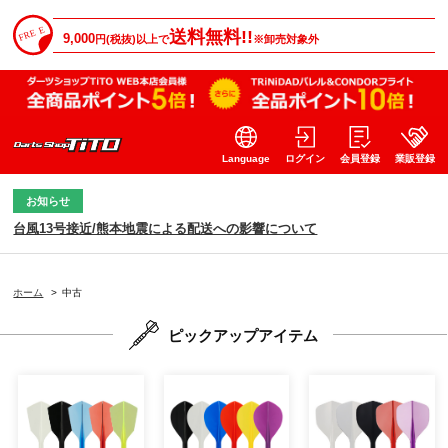
送料無料!!
9,000
円(税抜)以上で
※卸売対象外
Language
ログイン
会員登録
業販登録
お知らせ
台風13号接近/熊本地震による配送への影響について
ホーム
>
中古
ピックアップアイテム