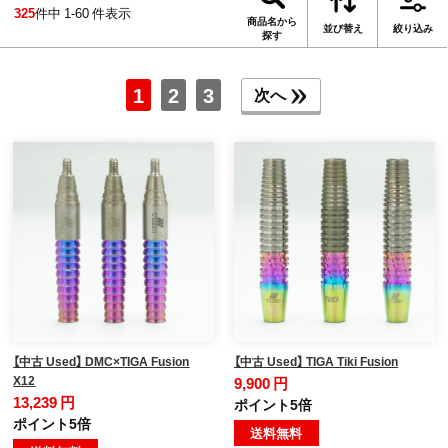
325
件中 1-60 件表示
商品名から
並び替え
絞り込み
探す
1
2
3
次へ
【中古 Used】 DMC×TIGA Fusion
【中古 Used】 TIGA Tiki Fusion
X12
9,900 円
13,239 円
ポイント5倍
ポイント5倍
送料無料