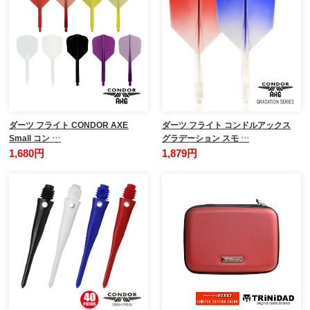
ダーツ フライト CONDOR AXE
ダーツ フライト コンドルアックス
Small コン …
グラデーション スモ …
1,680円
1,879円