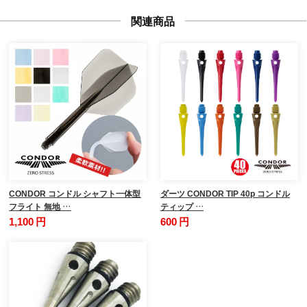
関連商品
CONDOR コンドル シャフト一体型
ダーツ CONDOR TIP 40p コンドル
フライト 無地 …
ティップ …
1,100 円
600 円