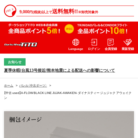
送料無料!!
9,000
円(税抜)以上で
※卸売対象外
Language
ログイン
会員登録
業販登録
お知らせ
夏季休暇/台風13号接近/熊本地震による配送への影響について
ホーム
>
バレル（中古ダーツ）
>
【中古 used】A-FLOW BLACK LINE JUJAK-AWAKEN- ダイナスティー ジュジャク アウェイク
ン