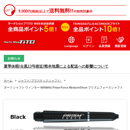
送料無料!!
9,000
円(税抜)以上で
※卸売対象外
Language
ログイン
会員登録
業販登録
お知らせ
夏季休暇/台風13号接近/熊本地震による配送への影響について
ホーム
>
シャフト（プラスチックシャフト）
>
ダーツ シャフト ウィンモー WINMAU Prism Force Medium/Short プリズムフォースシャフト