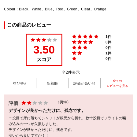
Colour：Black、White、Blue、Red、Green、Clear、Orange
この商品のレビュー
1件
0件
3.50
0件
1件
スコア
0件
全2件表示
全ての
並び替え
新着順
評価が高い順
レビューを見る
評価
（男性）
デザインが良かっただけに、残念です。
ニ投目で床に落ちてシャフトが根元から折れ、数十投目でフライトの噛
み込みの一つが欠損しました。
デザインが良かっただけに、残念です。
安いから良いですが！！