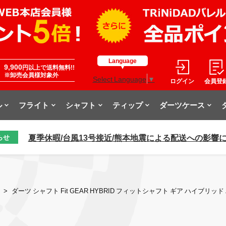
Language
9,900
円以上で送料無料!!
※卸売会員様対象外
Select Language
▼
ログイン
会員登
ル
フライト
シャフト
ティップ
ダーツケース
夏季休暇/台風13号接近/熊本地震による配送への影響
らせ
>
ダーツ シャフト Fit GEAR HYBRID フィットシャフト ギア ハイブリ