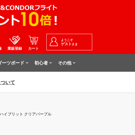
ようこそ
ゲスト
さま
録
業販登録
カート
ダーツボード
初心者
その他
について
ッド ハイブリット クリアパープル