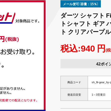
メール便可（容量：15％）
ダーツ シャフト Fit
トシャフト ギア 
ト クリアパープル
税込:940 円
(税
42ポイ
商品コード
sh_fit-gear_hy-
発送日目安
1～3営業日