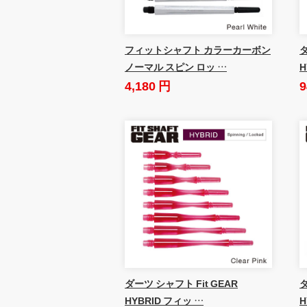
フィットシャフト カラーカーボン
ダ
ノーマル スピン ロッ …
H
4,180 円
9
ダーツ シャフト Fit GEAR
ダ
HYBRID フィッ …
H