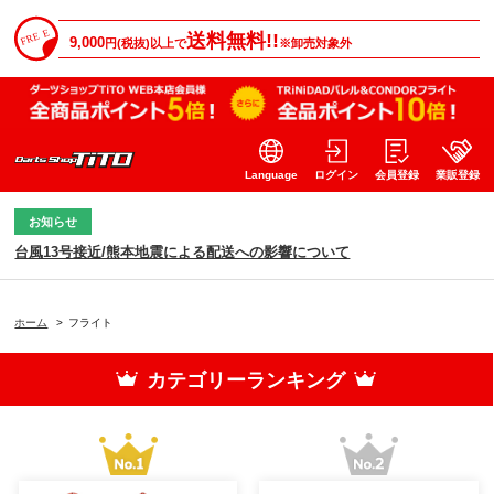
送料無料!!
9,000
円(税抜)以上で
※卸売対象外
Language
ログイン
会員登録
業販登録
お知らせ
台風13号接近/熊本地震による配送への影響について
ホーム
>
フライト
カテゴリーランキング