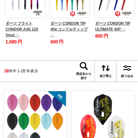
ダーツ フライト
ダーツ CONDOR TIP
ダーツ CONDOR TIP
CONDOR AXE 120
40p コンドルティップ
ULTIMATE 40P …
Smal …
…
660 円
1,680 円
600 円
28
件中 1-28 件表示
商品名から
並び替え
絞り込み
探す