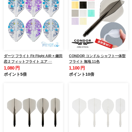
ダーツ フライト Fit Flight AIR × 鎌田
CONDOR コンドル シャフト一体型
恋 2 フィットフライト エア …
フライト 無地 11色
1,080 円
1,100 円
ポイント5倍
ポイント10倍