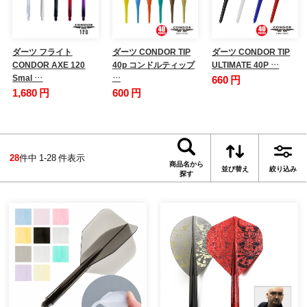
ダーツ フライト
ダーツ CONDOR TIP
ダーツ CONDOR TIP
CONDOR AXE 120
40p コンドルティップ
ULTIMATE 40P …
Smal …
…
660 円
1,680 円
600 円
28
件中 1-28 件表示
商品名から
並び替え
絞り込み
探す