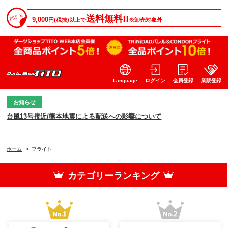
送料無料!!
9,000
円(税抜)以上で
※卸売対象外
Language
ログイン
会員登録
業販登録
お知らせ
台風13号接近/熊本地震による配送への影響について
ホーム
>
フライト
カテゴリーランキング