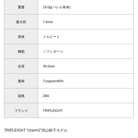
重量
19.0g(バレル単体)
最大径
7.6mm
形状
トルピード
種類
ソフトダーツ
全長
39.0mm
素材
Tungsten90%
規格
2BA
ブランド
TRIPLEIGHT
TRIPLEIGHT "charm2"武山郁子モデル