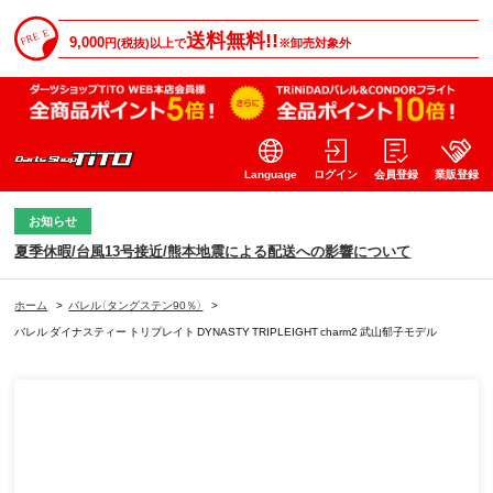
送料無料!!
9,000
円(税抜)以上で
※卸売対象外
Language
ログイン
会員登録
業販登録
お知らせ
夏季休暇/台風13号接近/熊本地震による配送への影響について
ホーム
>
バレル（タングステン90％）
>
バレル ダイナスティー トリプレイト DYNASTY TRIPLEIGHT charm2 武山郁子モデル