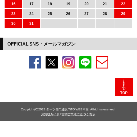
16
17
18
19
20
21
22
23
24
25
26
27
28
29
30
31
OFFICIAL SNS・メールマガジン
TOP
Copyright(C)2023 ダーツ専門通販 TiTO WEB本店. All rights reserved.
お買物ガイド
/
古物営業法に基づく表示