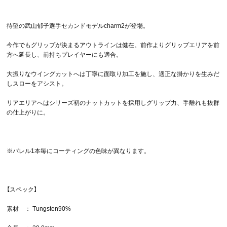
待望の武山郁子選手セカンドモデルcharm2が登場。
今作でもグリップが決まるアウトラインは健在。前作よりグリップエリアを前
方へ延長し、前持ちプレイヤーにも適合。
大振りなウイングカットへは丁寧に面取り加工を施し、適正な掛かりを生みだ
しスローをアシスト。
リアエリアへはシリーズ初のナットカットを採用しグリップ力、手離れも抜群
の仕上がりに。
※バレル1本毎にコーティングの色味が異なります。
【スペック】
素材 ： Tungsten90%